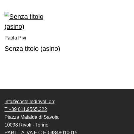
il
museo
Paola Pivi
Senza titolo (asino)
info@castellodirivoli.org
T +39 011.9565.222
Piazza Mafalda di Savoia
10098 Rivoli - Torino
PARTITA IVA E C.F. 04848010015