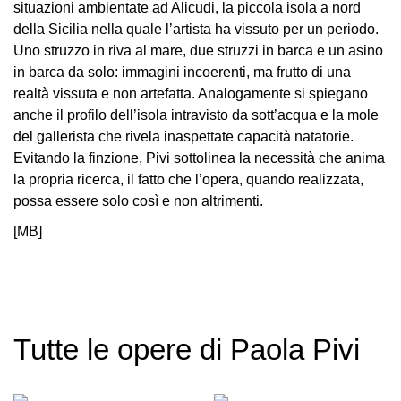
situazioni ambientate ad Alicudi, la piccola isola a nord
Speciali
della Sicilia nella quale l’artista ha vissuto per un periodo.
Uno struzzo in riva al mare, due struzzi in barca e un asino
Ricerca
in barca da solo: immagini incoerenti, ma frutto di una
Storia
realtà vissuta e non artefatta. Analogamente si spiegano
Sedi
anche il profilo dell’isola intravisto da sott’acqua e la mole
del gallerista che rivela inaspettate capacità natatorie.
Tutte
Evitando la finzione, Pivi sottolinea la necessità che anima
le
la propria ricerca, il fatto che l’opera, quando realizzata,
sedi
possa essere solo così e non altrimenti.
Edificio
[MB]
Castello
Manica
Lunga
Villa
Tutte le opere di Paola Pivi
Cerruti
Cosmo
Digitale