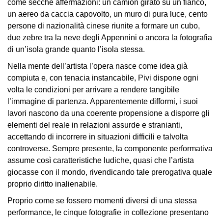
come secche affermazioni: un camion girato su un fianco,
Educazione
un aereo da caccia capovolto, un muro di pura luce, cento
Educazione
persone di nazionalità cinese riunite a formare un cubo,
News
due zebre tra la neve degli Appennini o ancora la fotografia
Dipartimento
di un’isola grande quanto l’isola stessa.
Educazione
Nella mente dell’artista l’opera nasce come idea già
Formazione
compiuta e, con tenacia instancabile, Pivi dispone ogni
e
volta le condizioni per arrivare a rendere tangibile
Ricerca
l’immagine di partenza. Apparentemente difformi, i suoi
lavori nascono da una coerente propensione a disporre gli
Famiglie
elementi del reale in relazioni assurde e stranianti,
Scuole
accettando di incorrere in situazioni difficili e talvolta
controverse. Sempre presente, la componente performativa
Visite
assume così caratteristiche ludiche, quasi che l’artista
guidate
giocasse con il mondo, rivendicando tale prerogativa quale
Progetto
proprio diritto inalienabile.
Summer
Proprio come se fossero momenti diversi di una stessa
School
performance, le cinque fotografie in collezione presentano
Progetti