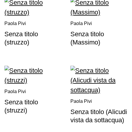
Visita
Biglietti
Paola Pivi
Paola Pivi
Shop
Senza titolo
Senza titolo
Chi
(struzzo)
(Massimo)
siamo
Area
Media
Organizza
il
tuo
Paola Pivi
evento
Senza titolo
Paola Pivi
Amministrazione
(struzzi)
trasparente
Senza titolo (Alicudi
vista da sottacqua)
Whistleblowing
Sostieni