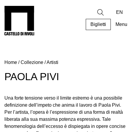
Salta
al
Castello di Rivoli - Vai all'homepage
Ricerca
contenuto
EN
Biglietti
Menu
Programmi
Mostre
Home
/
Collezione
/
Artisti
Eventi
Archivi
PAOLA PIVI
del
Museo
Cosmo
Una forte tensione verso il limite estremo è una possibile
Digitale
definizione dell’impeto che anima il lavoro di Paola Pivi.
Per l’artista, l’opera è l’espressione di una forma di realtà
Collezione
liberata alla sua massima potenza espressiva. Tale
Accessibilità
fenomenologia dell’eccesso è dispiegata in opere concise