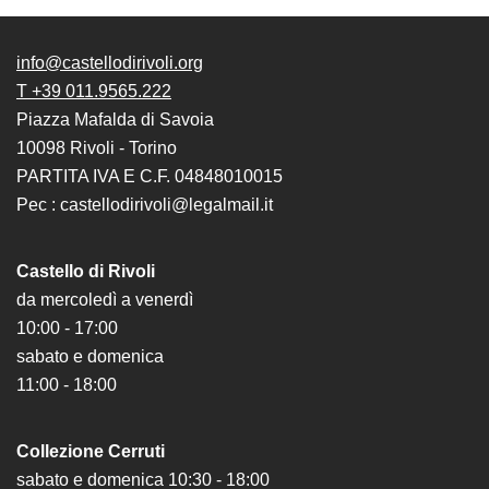
il
museo
info@castellodirivoli.org
T +39 011.9565.222
Piazza Mafalda di Savoia
10098 Rivoli - Torino
PARTITA IVA E C.F. 04848010015
Pec : castellodirivoli@legalmail.it
Castello di Rivoli
da mercoledì a venerdì
10:00 - 17:00
sabato e domenica
11:00 - 18:00
Collezione Cerruti
sabato e domenica 10:30 - 18:00