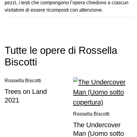
pezzi, i testi che compongono l’opera chiedono a ciascun
Speciali
visitatore di essere ricomposti con attenzione.
Ricerca
Storia
Sedi
Tutte le opere di Rossella
Tutte
le
Biscotti
sedi
Edificio
Rossella Biscotti
Castello
Trees on Land
Manica
Lunga
2021
Villa
Rossella Biscotti
Cerruti
The Undercover
Cosmo
Man (Uomo sotto
Digitale