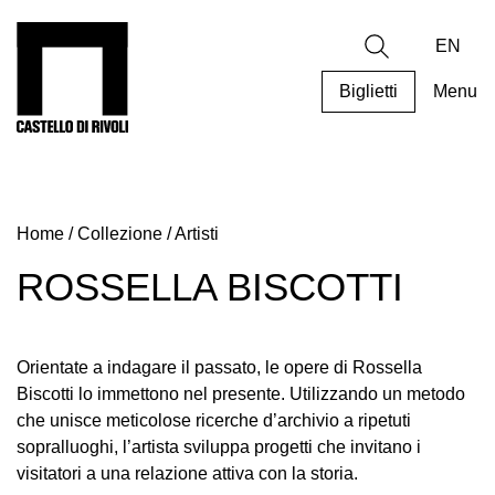
Salta
al
Castello di Rivoli - Vai all'homepage
Ricerca
contenuto
EN
Biglietti
Menu
Programmi
Mostre
Home
/
Collezione
/
Artisti
Eventi
Archivi
ROSSELLA BISCOTTI
del
Museo
Cosmo
Orientate a indagare il passato, le opere di Rossella
Digitale
Biscotti lo immettono nel presente. Utilizzando un metodo
che unisce meticolose ricerche d’archivio a ripetuti
Collezione
sopralluoghi, l’artista sviluppa progetti che invitano i
Accessibilità
visitatori a una relazione attiva con la storia.