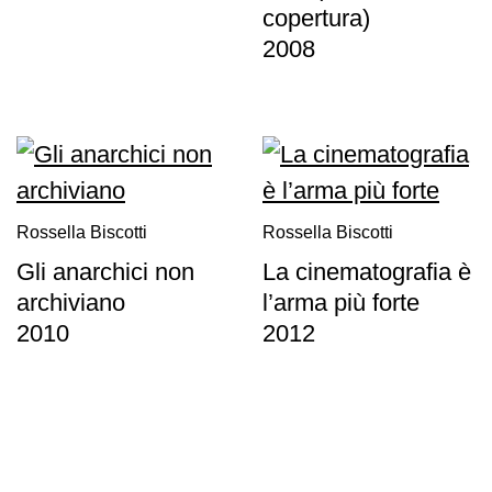
copertura)
Visita
2008
Biglietti
Shop
Chi
siamo
Area
Media
Rossella Biscotti
Rossella Biscotti
Organizza
Gli anarchici non
La cinematografia è
il
archiviano
l’arma più forte
tuo
2010
2012
evento
Amministrazione
trasparente
Whistleblowing
Sostieni