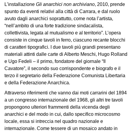
Educazione
L’installazione
Gli anarchici non archiviano
, 2010, prende
spunto da eventi relativi alla città di Carrara, e dal ruolo
Educazione
avuto dagli anarchici soprattutto, come nota l’artista,
News
“nell’ambito di una forte tradizione sindacalista,
Dipartimento
collettivista, legata al mutualismo e al territorio”. L’opera
Educazione
consiste in cinque tavoli in ferro, ciascuno recante blocchi
Formazione
di caratteri tipografici. I due tavoli più grandi presentano
e
materiali attinti dalle carte di Alberto Meschi, Hugo Rolland
Ricerca
e Ugo Fedeli – il primo, fondatore del giornale “Il
Cavatore”, il secondo suo corrispondente e biografo e il
Famiglie
terzo il segretario della Federazione Comunista Libertaria
Scuole
e della Federazione Anarchica.
Visite
Attraverso riferimenti che vanno dai moti carrarini del 1894
guidate
a un congresso internazionale del 1968, gli altri tre tavoli
propongono ulteriori frammenti della vicenda degli
Progetto
anarchici e del modo in cui, dallo specifico microcosmo
Summer
locale, essa si intreccia nel quadro nazionale e
School
internazionale. Come tessere di un mosaico andato in
Progetti