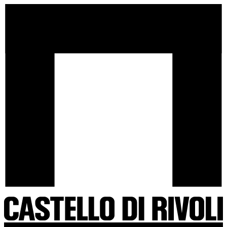
Salta
Castello
al
di
contenuto
Rivoli
-
Vai
all'homepage