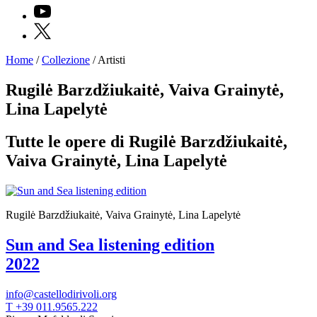
YouTube
X
Home
/
Collezione
/
Artisti
Programmi
Mostre
Rugilė Barzdžiukaitė, Vaiva Grainytė,
Eventi
Lina Lapelytė
Archivi
del
Museo
Tutte le opere di Rugilė Barzdžiukaitė,
Cosmo
Vaiva Grainytė, Lina Lapelytė
Digitale
EN
Collezione
Accessibilità
Educazione
Rugilė Barzdžiukaitė, Vaiva Grainytė, Lina Lapelytė
Educazione
News
Sun and Sea listening edition
Dipartimento
2022
Educazione
Formazione
e
info@castellodirivoli.org
Ricerca
T +39 011.9565.222
Famiglie