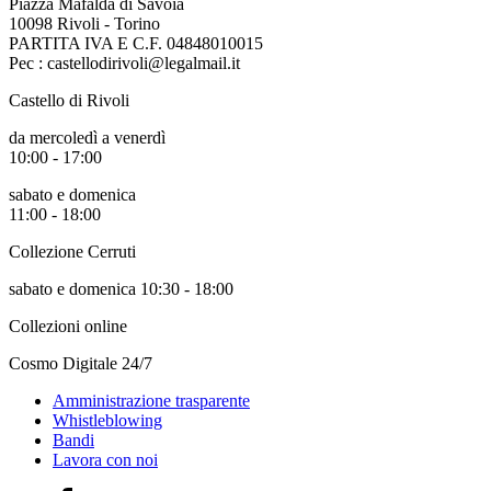
Piazza Mafalda di Savoia
Scuole
10098 Rivoli - Torino
Visite
PARTITA IVA E C.F. 04848010015
guidate
Pec : castellodirivoli@legalmail.it
Progetto
Summer
Castello di Rivoli
School
Progetti
da mercoledì a venerdì
Speciali
10:00 - 17:00
EN
Ricerca
sabato e domenica
Storia
11:00 - 18:00
Sedi
Tutte
Collezione Cerruti
le
sedi
sabato e domenica 10:30 - 18:00
Edificio
Collezioni online
Castello
Manica
Cosmo Digitale 24/7
Lunga
Villa
Amministrazione trasparente
Cerruti
Whistleblowing
Cosmo
Bandi
Digitale
Lavora con noi
EN
Visita