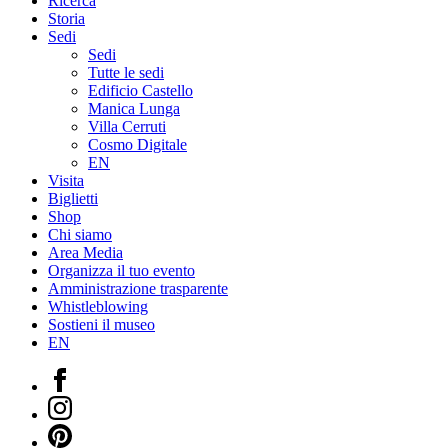
Ricerca
Storia
Sedi
Sedi
Tutte le sedi
Edificio Castello
Manica Lunga
Villa Cerruti
Cosmo Digitale
EN
Visita
Biglietti
Shop
Chi siamo
Area Media
Organizza il tuo evento
Amministrazione trasparente
Whistleblowing
Sostieni il museo
EN
Facebook
Instagram
Pinterest