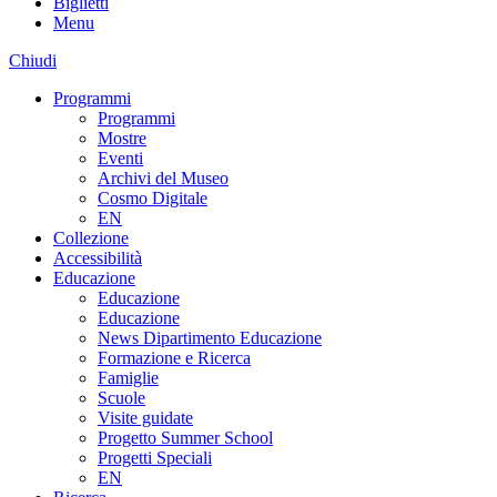
Biglietti
Menu
Chiudi
Programmi
Programmi
Mostre
Eventi
Archivi del Museo
Cosmo Digitale
EN
Collezione
Accessibilità
Educazione
Educazione
Educazione
News Dipartimento Educazione
Formazione e Ricerca
Famiglie
Scuole
Visite guidate
Progetto Summer School
Progetti Speciali
EN