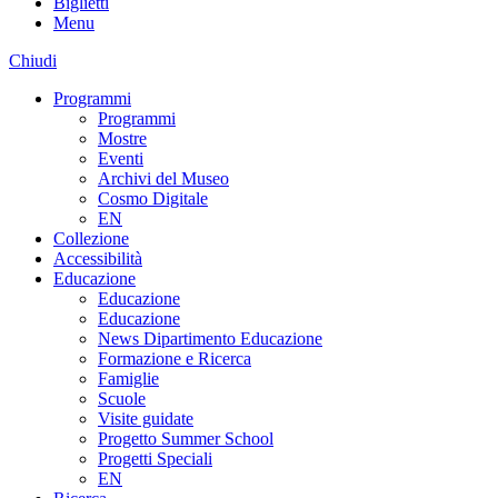
Biglietti
Menu
Chiudi
Programmi
Programmi
Mostre
Eventi
Archivi del Museo
Cosmo Digitale
EN
Collezione
Accessibilità
Educazione
Educazione
Educazione
News Dipartimento Educazione
Formazione e Ricerca
Famiglie
Scuole
Visite guidate
Progetto Summer School
Progetti Speciali
EN