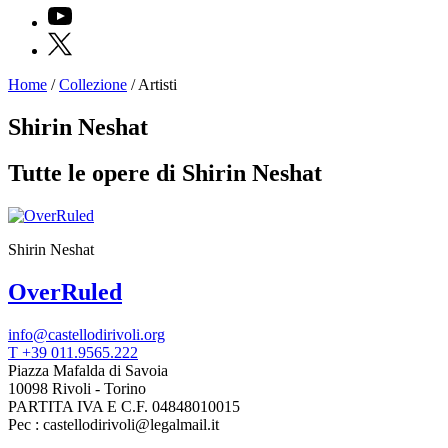
YouTube
X
Home
/
Collezione
/
Artisti
Programmi
Mostre
Shirin Neshat
Eventi
Archivi
Tutte le opere di Shirin Neshat
del
Museo
Cosmo
Digitale
EN
Shirin Neshat
Collezione
Accessibilità
OverRuled
Educazione
Educazione
News
info@castellodirivoli.org
Dipartimento
T +39 011.9565.222
Educazione
Piazza Mafalda di Savoia
Formazione
10098 Rivoli - Torino
e
PARTITA IVA E C.F. 04848010015
Ricerca
Pec : castellodirivoli@legalmail.it
Famiglie