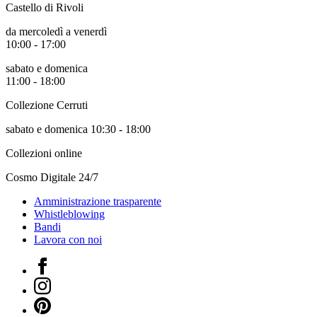
Castello di Rivoli
Scuole
Visite
da mercoledì a venerdì
guidate
10:00 - 17:00
Progetto
Summer
sabato e domenica
School
11:00 - 18:00
Progetti
Speciali
Collezione Cerruti
EN
Ricerca
sabato e domenica 10:30 - 18:00
Storia
Sedi
Collezioni online
Tutte
le
Cosmo Digitale 24/7
sedi
Edificio
Amministrazione trasparente
Castello
Whistleblowing
Manica
Bandi
Lunga
Lavora con noi
Villa
Cerruti
Facebook
Cosmo
Instagram
Digitale
EN
Pinterest
Visita