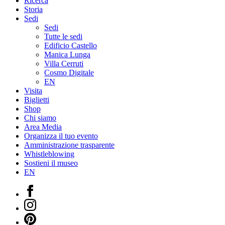
Ricerca
Storia
Sedi
Sedi
Tutte le sedi
Edificio Castello
Manica Lunga
Villa Cerruti
Cosmo Digitale
EN
Visita
Biglietti
Shop
Chi siamo
Area Media
Organizza il tuo evento
Amministrazione trasparente
Whistleblowing
Sostieni il museo
EN
Facebook
Instagram
Pinterest