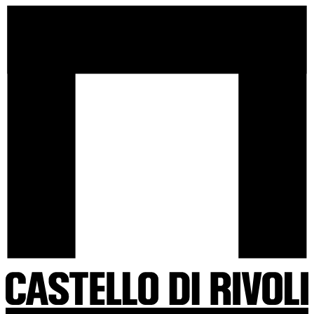
Salta
Castello
al
di
contenuto
Rivoli
-
Vai
all'homepage