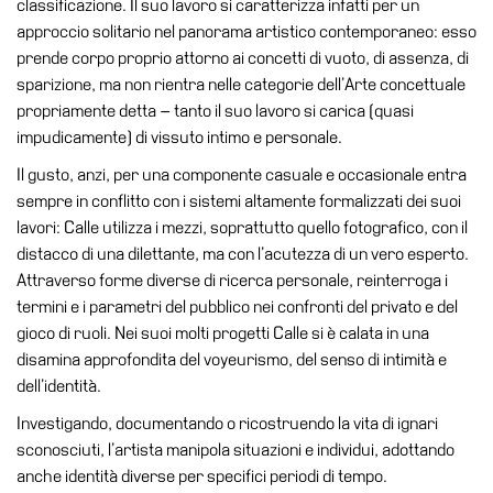
classificazione. Il suo lavoro si caratterizza infatti per un
Educazione
approccio solitario nel panorama artistico contemporaneo: esso
Educazione
prende corpo proprio attorno ai concetti di vuoto, di assenza, di
News
sparizione, ma non rientra nelle categorie dell’Arte concettuale
Dipartimento
propriamente detta – tanto il suo lavoro si carica (quasi
Educazione
impudicamente) di vissuto intimo e personale.
Formazione
Il gusto, anzi, per una componente casuale e occasionale entra
e
sempre in conflitto con i sistemi altamente formalizzati dei suoi
Ricerca
lavori: Calle utilizza i mezzi, soprattutto quello fotografico, con il
distacco di una dilettante, ma con l’acutezza di un vero esperto.
Famiglie
Attraverso forme diverse di ricerca personale, reinterroga i
Scuole
termini e i parametri del pubblico nei confronti del privato e del
gioco di ruoli. Nei suoi molti progetti Calle si è calata in una
Visite
disamina approfondita del voyeurismo, del senso di intimità e
guidate
dell’identità.
Progetto
Investigando, documentando o ricostruendo la vita di ignari
Summer
sconosciuti, l’artista manipola situazioni e individui, adottando
School
anche identità diverse per specifici periodi di tempo.
Progetti