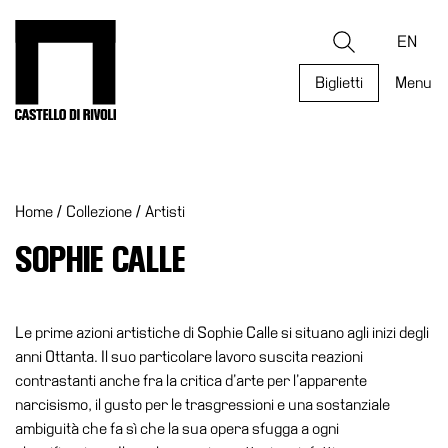
Salta
al
Castello di Rivoli - Vai all'homepage
Ricerca
contenuto
EN
Biglietti
Menu
Programmi
Mostre
Home
/
Collezione
/
Artisti
Eventi
Archivi
SOPHIE CALLE
del
Museo
Cosmo
Le prime azioni artistiche di Sophie Calle si situano agli inizi degli
Digitale
anni Ottanta. Il suo particolare lavoro suscita reazioni
contrastanti anche fra la critica d’arte per l’apparente
Collezione
narcisismo, il gusto per le trasgressioni e una sostanziale
Accessibilità
ambiguità che fa sì che la sua opera sfugga a ogni