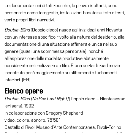
Le documentazioni di tali ricerche, le prove risultanti, sono
Speciali
presentate come fotografie, installazioni basate su foto e testi,
Ricerca
veri e propri libri narrativi.
Storia
Double-Blind
(Doppio cieco) nasce agli inizi degli anni Novanta
con un interesse specifico rivolto alla natura del desiderio, alla
Sedi
documentazione di una situazione effimera e unica nel suo
Tutte
genere (quasi una scommessa personale), nonché
le
all’esplorazione delle modalità produttive abitualmente
sedi
considerate nel realizzare un film. E una sorta di road movie
Edificio
incentrato però maggiormente su slittamenti e turbamenti
Castello
inferiori. [FB]
Manica
Elenco opere
Lunga
Double-Blind (No Sex Last Night)
(Doppio cieco – Niente sesso
ieri sera), 1992
Villa
in collaborazione con Gregory Shephard
Cerruti
video, colore, sonoro, 75’58”
Cosmo
Castello di Rivoli Museo d’Arte Contemporanea, Rivoli-Torino
Digitale