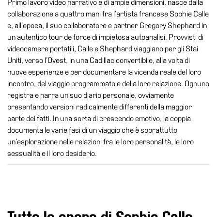
Primo lavoro video narrativo e di ampie dimensioni, nasce dalla
Visita
collaborazione a quattro mani fra l’artista francese Sophie Calle
e, all’epoca, il suo collaboratore e partner Gregory Shephard in
Biglietti
un autentico tour de force di impietosa autoanalisi. Provvisti di
Shop
videocamere portatili, Calle e Shephard viaggiano per gli Stai
Uniti, verso l’Ovest, in una Cadillac convertibile, alla volta di
Chi
nuove esperienze e per documentare la vicenda reale del loro
siamo
incontro, del viaggio programmato e della loro relazione. Ognuno
Area
registra e narra un suo diario personale, ovviamente
Media
presentando versioni radicalmente differenti della maggior
Organizza
parte dei fatti. In una sorta di crescendo emotivo, la coppia
il
documenta le varie fasi di un viaggio che è soprattutto
tuo
un’esplorazione nelle relazioni fra le loro personalità, le loro
evento
sessualità e il loro desiderio.
Amministrazione
trasparente
Whistleblowing
Sostieni