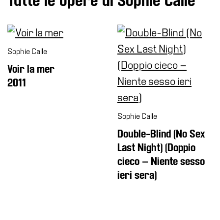
Tutte le opere di Sophie Calle
il
museo
Sophie Calle
Voir la mer
2011
Sophie Calle
Double-Blind (No Sex
Last Night) (Doppio
cieco – Niente sesso
ieri sera)