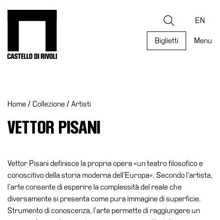
Salta
al
Castello di Rivoli - Vai all'homepage
Ricerca
contenuto
EN
Biglietti
Menu
Programmi
Mostre
Home
/
Collezione
/
Artisti
Eventi
Archivi
VETTOR PISANI
del
Museo
Cosmo
Vettor Pisani definisce la propria opera «un teatro filosofico e
Digitale
conoscitivo della storia moderna dell’Europa». Secondo l’artista,
l’arte consente di esperire la complessità del reale che
Collezione
diversamente si presenta come pura immagine di superficie.
Accessibilità
Strumento di conoscenza, l’arte permette di raggiungere un