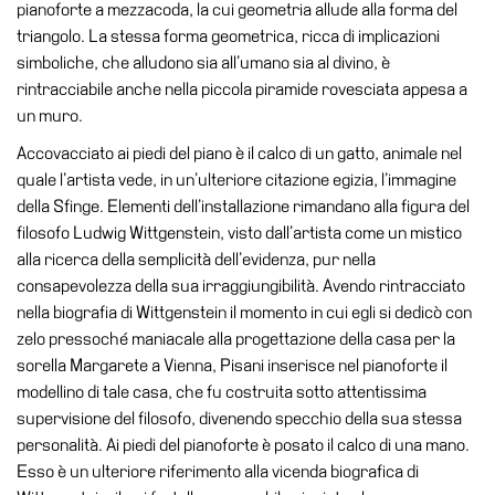
pianoforte a mezzacoda, la cui geometria allude alla forma del
Speciali
triangolo. La stessa forma geometrica, ricca di implicazioni
simboliche, che alludono sia all’umano sia al divino, è
Ricerca
rintracciabile anche nella piccola piramide rovesciata appesa a
Storia
un muro.
Sedi
Accovacciato ai piedi del piano è il calco di un gatto, animale nel
Tutte
quale l’artista vede, in un’ulteriore citazione egizia, l’immagine
le
della Sfinge. Elementi dell’installazione rimandano alla figura del
sedi
filosofo Ludwig Wittgenstein, visto dall’artista come un mistico
alla ricerca della semplicità dell’evidenza, pur nella
Edificio
consapevolezza della sua irraggiungibilità. Avendo rintracciato
Castello
nella biografia di Wittgenstein il momento in cui egli si dedicò con
Manica
zelo pressoché maniacale alla progettazione della casa per la
Lunga
sorella Margarete a Vienna, Pisani inserisce nel pianoforte il
modellino di tale casa, che fu costruita sotto attentissima
Villa
supervisione del filosofo, divenendo specchio della sua stessa
Cerruti
personalità. Ai piedi del pianoforte è posato il calco di una mano.
Cosmo
Esso è un ulteriore riferimento alla vicenda biografica di
Digitale