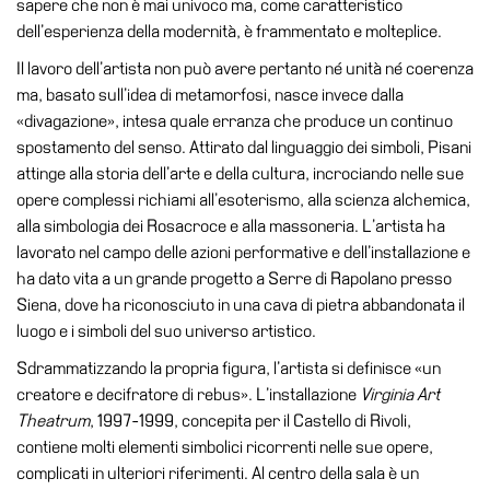
sapere che non è mai univoco ma, come caratteristico
Educazione
dell’esperienza della modernità, è frammentato e molteplice.
Educazione
Il lavoro dell’artista non può avere pertanto né unità né coerenza
News
ma, basato sull’idea di metamorfosi, nasce invece dalla
Dipartimento
«divagazione», intesa quale erranza che produce un continuo
Educazione
spostamento del senso. Attirato dal linguaggio dei simboli, Pisani
Formazione
attinge alla storia dell’arte e della cultura, incrociando nelle sue
e
opere complessi richiami all’esoterismo, alla scienza alchemica,
Ricerca
alla simbologia dei Rosacroce e alla massoneria. L’artista ha
lavorato nel campo delle azioni performative e dell’installazione e
Famiglie
ha dato vita a un grande progetto a Serre di Rapolano presso
Scuole
Siena, dove ha riconosciuto in una cava di pietra abbandonata il
luogo e i simboli del suo universo artistico.
Visite
guidate
Sdrammatizzando la propria figura, l’artista si definisce «un
creatore e decifratore di rebus». L’installazione
Virginia Art
Progetto
Theatrum
, 1997-1999, concepita per il Castello di Rivoli,
Summer
contiene molti elementi simbolici ricorrenti nelle sue opere,
School
complicati in ulteriori riferimenti. Al centro della sala è un
Progetti