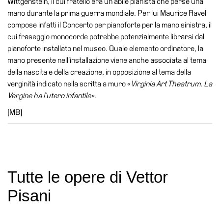
Wittgenstein, il cui fratello era un abile pianista che perse una
Visita
mano durante la prima guerra mondiale. Per lui Maurice Ravel
compose infatti il Concerto per pianoforte per la mano sinistra, il
Biglietti
cui fraseggio monocorde potrebbe potenzialmente librarsi dal
Shop
pianoforte installato nel museo. Quale elemento ordinatore, la
mano presente nell’installazione viene anche associata al tema
Chi
della nascita e della creazione, in opposizione al tema della
siamo
verginità indicato nella scritta a muro «
Virginia Art Theatrum. La
Area
Vergine ha l’utero infantile»
.
Media
[MB]
Organizza
il
tuo
evento
Amministrazione
Tutte le opere di Vettor
trasparente
Pisani
Whistleblowing
Sostieni