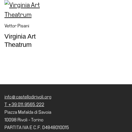
il
museo
Vettor Pisani
Virginia Art
Theatrum
info@castellodirivoli.org
T +39 011.9565.222
Piazza Mafalda di Savoia
10098 Rivoli - Torino
PARTITA IVA E C.F. 04848010015