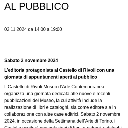
AL PUBBLICO
Accessibilità
Educazione
Educazione
02.11.2024 da 14:00 a 19:00
News
Dipartimento
Educazione
Formazione
Sabato 2 novembre 2024
e
Ricerca
L’editoria protagonista al Castello di Rivoli
con una
giornata di appuntamenti aperti al pubblico
Famiglie
Il Castello di Rivoli Museo d’Arte Contemporanea
Scuole
organizza una giornata dedicata alle nuove e recenti
Visite
pubblicazioni del Museo, la cui attività include la
guidate
realizzazione di libri e cataloghi, sia come editore sia in
collaborazione con altre case editrici. Sabato 2 novembre
Progetto
2024, in occasione della Settimana dell’Arte di Torino, il
Summer
Castello ospiterà presentazioni di libri, quaderni, cataloghi