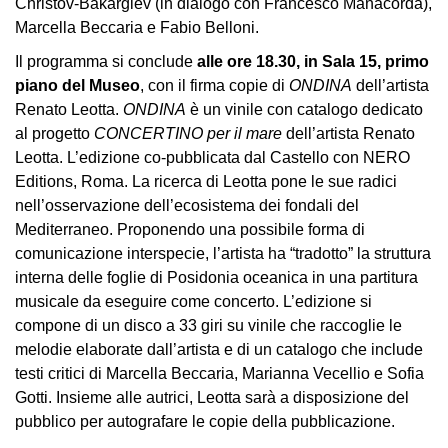
Christov-Bakargiev (in dialogo con Francesco Manacorda),
Marcella Beccaria e Fabio Belloni.
Il programma si conclude
alle ore 18.30, in Sala 15, primo
piano del Museo
, con il firma copie di
ONDINA
dell’artista
Renato Leotta.
ONDINA
è un vinile con catalogo dedicato
al progetto
CONCERTINO per il mare
dell’artista Renato
Leotta. L’edizione co-pubblicata dal Castello con NERO
Editions, Roma. La ricerca di Leotta pone le sue radici
nell’osservazione dell’ecosistema dei fondali del
Mediterraneo. Proponendo una possibile forma di
comunicazione interspecie, l’artista ha “tradotto” la struttura
interna delle foglie di Posidonia oceanica in una partitura
musicale da eseguire come concerto. L’edizione si
compone di un disco a 33 giri su vinile che raccoglie le
melodie elaborate dall’artista e di un catalogo che include
testi critici di Marcella Beccaria, Marianna Vecellio e Sofia
Gotti. Insieme alle autrici, Leotta sarà a disposizione del
pubblico per autografare le copie della pubblicazione.