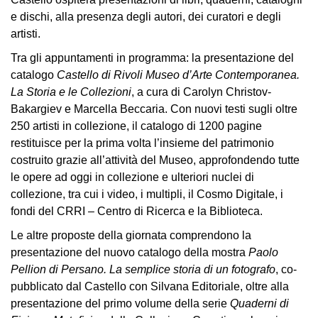
School
e dischi, alla presenza degli autori, dei curatori e degli
Progetti
artisti.
Speciali
Tra gli appuntamenti in programma: la presentazione del
EN
catalogo
Castello di Rivoli Museo d’Arte Contemporanea.
La Storia e le Collezioni
, a cura di Carolyn Christov-
Ricerca
Bakargiev e Marcella Beccaria. Con nuovi testi sugli oltre
Storia
250 artisti in collezione, il catalogo di 1200 pagine
restituisce per la prima volta l’insieme del patrimonio
Sedi
costruito grazie all’attività del Museo, approfondendo tutte
Tutte
le opere ad oggi in collezione e ulteriori nuclei di
le
collezione, tra cui i video, i multipli, il Cosmo Digitale, i
sedi
fondi del CRRI – Centro di Ricerca e la Biblioteca.
Edificio
Le altre proposte della giornata comprendono la
Castello
presentazione del nuovo catalogo della mostra
Paolo
Manica
Pellion di Persano. La semplice storia di un fotografo
, co-
Lunga
pubblicato dal Castello con Silvana Editoriale, oltre alla
presentazione del primo volume della serie
Quaderni di
Villa