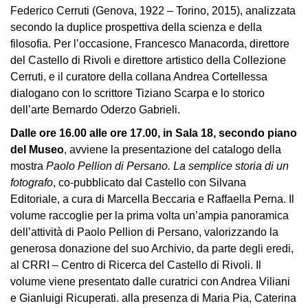
Federico Cerruti (Genova, 1922 – Torino, 2015), analizzata
Amministrazione
secondo la duplice prospettiva della scienza e della
trasparente
filosofia. Per l’occasione, Francesco Manacorda, direttore
Whistleblowing
del Castello di Rivoli e direttore artistico della Collezione
Cerruti, e il curatore della collana Andrea Cortellessa
Sostieni
dialogano con lo scrittore Tiziano Scarpa e lo storico
il
dell’arte Bernardo Oderzo Gabrieli.
museo
Dalle ore 16.00 alle ore 17.00, in Sala 18, secondo piano
EN
del Museo
, avviene la presentazione del catalogo della
mostra
Paolo Pellion di Persano. La semplice storia di un
fotografo
, co-pubblicato dal Castello con Silvana
Editoriale, a cura di Marcella Beccaria e Raffaella Perna. Il
volume raccoglie per la prima volta un’ampia panoramica
dell’attività di Paolo Pellion di Persano, valorizzando la
generosa donazione del suo Archivio, da parte degli eredi,
al CRRI – Centro di Ricerca del Castello di Rivoli. Il
volume viene presentato dalle curatrici con Andrea Viliani
e Gianluigi Ricuperati. alla presenza di Maria Pia, Caterina