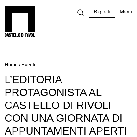
Salta
al
Castello di Rivoli - Vai all'homepage
Biglietti
Menu
contenuto
Programmi
Mostre
Home
/
Eventi
Eventi
Archivi
L’EDITORIA
del
PROTAGONISTA AL
Museo
Cosmo
CASTELLO DI RIVOLI
Digitale
CON UNA GIORNATA DI
EN
APPUNTAMENTI APERTI
Collezione