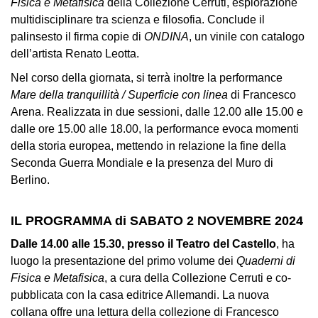
Fisica e Metafisica
della Collezione Cerruti, esplorazione
Cerruti
multidisciplinare tra scienza e filosofia. Conclude il
Cosmo
palinsesto il firma copie di
ONDINA
, un vinile con catalogo
Digitale
dell’artista Renato Leotta.
EN
Nel corso della giornata, si terrà inoltre la performance
Mare della tranquillità / Superficie con linea
di Francesco
Visita
Arena. Realizzata in due sessioni, dalle 12.00 alle 15.00 e
Biglietti
dalle ore 15.00 alle 18.00, la performance evoca momenti
della storia europea, mettendo in relazione la fine della
Shop
Seconda Guerra Mondiale e la presenza del Muro di
Chi
Berlino.
siamo
Area
IL PROGRAMMA di SABATO 2 NOVEMBRE 2024
Media
Dalle 14.00 alle 15.30, presso il Teatro del Castello
, ha
Organizza
luogo la presentazione del primo volume dei
Quaderni di
il
Fisica e Metafisica
, a cura della Collezione Cerruti e co-
tuo
pubblicata con la casa editrice Allemandi. La nuova
evento
collana offre una lettura della collezione di Francesco