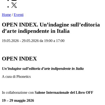
X
Home
/
Eventi
Programmi
Mostre
OPEN INDEX. Un’indagine sull’editoria
Eventi
d’arte indipendente in Italia
Archivi
del
Museo
19.05.2026 - 29.05.2026 da 19:00 a 17:00
Cosmo
Digitale
Collezione
Accessibilità
OPEN INDEX
Educazione
Educazione
Un’indagine sull’editoria d’arte indipendente in Italia
News
Dipartimento
A cura di Phonetics
Educazione
Formazione
e
Ricerca
In collaborazione con
Salone Internazionale del Libro OFF
Famiglie
Scuole
19 – 29 maggio 2026
Visite