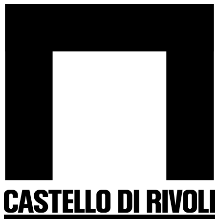
Salta
Castello
al
di
contenuto
Rivoli
-
Vai
all'homepage