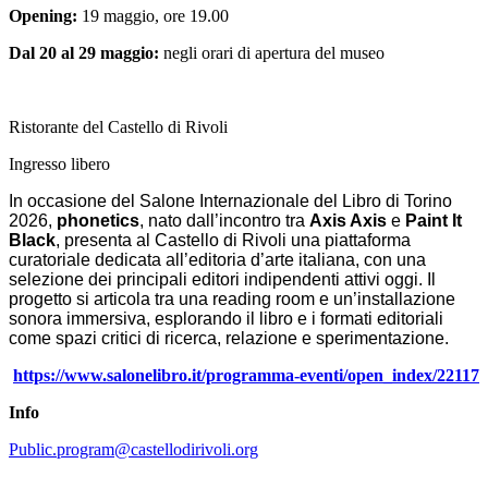
guidate
Opening:
19 maggio, ore 19.00
Progetto
Summer
Dal 20 al 29 maggio:
negli orari di apertura del museo
School
Progetti
Speciali
Ricerca
Ristorante del Castello di Rivoli
Storia
Ingresso libero
Sedi
Tutte
In occasione del Salone Internazionale del Libro di Torino
le
2026,
phonetics
, nato dall’incontro tra
Axis Axis
e
Paint It
sedi
Black
, presenta al Castello di Rivoli una piattaforma
Edificio
curatoriale dedicata
all’editoria d’arte italiana, con una
Castello
selezione dei principali editori indipendenti attivi oggi. Il
Manica
progetto si articola tra una reading room e un’installazione
Lunga
sonora immersiva, esplorando il libro e i formati editoriali
Villa
come spazi critici di ricerca, relazione e sperimentazione.
Cerruti
Cosmo
https://www.salonelibro.it/programma-eventi/open_index/22117
Digitale
Visita
Info
Biglietti
Shop
Public.program@castellodirivoli.org
Chi
siamo