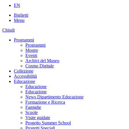
EN
Biglietti
Menu
Chiudi
Programmi
Programmi
Mostre
Eventi
Archivi del Museo
Cosmo Digitale
Collezione
Accessibilità
Educazione
Educazione
Educazione
News Dipartimento Educazione
Formazione e Ricerca
Famiglie
Scuole
Visite guidate
Progetto Summer School
Progetti Speciali