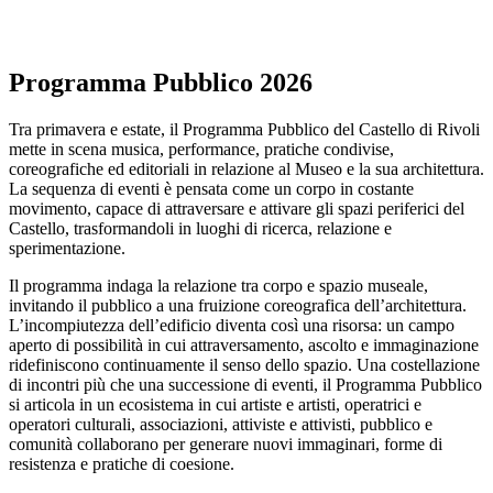
Area
Media
Organizza
il
Programma Pubblico 2026
tuo
evento
Amministrazione
Tra primavera e estate, il Programma Pubblico del Castello di Rivoli
trasparente
mette in scena musica, performance, pratiche condivise,
Whistleblowing
coreografiche ed editoriali in relazione al Museo e la sua architettura.
Sostieni
La sequenza di eventi è pensata come un corpo in costante
il
movimento, capace di attraversare e attivare gli spazi periferici del
museo
Castello, trasformandoli in luoghi di ricerca, relazione e
sperimentazione.
Il programma indaga la relazione tra corpo e spazio museale,
invitando il pubblico a una fruizione coreografica dell’architettura.
L’incompiutezza dell’edificio diventa così una risorsa: un campo
aperto di possibilità in cui attraversamento, ascolto e immaginazione
ridefiniscono continuamente il senso dello spazio. Una costellazione
di incontri più che una successione di eventi, il Programma Pubblico
si articola in un ecosistema in cui artiste e artisti, operatrici e
operatori culturali, associazioni, attiviste e attivisti, pubblico e
comunità collaborano per generare nuovi immaginari, forme di
resistenza e pratiche di coesione.