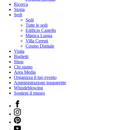
Ricerca
Storia
Sedi
Sedi
Tutte le sedi
Edificio Castello
Manica Lunga
Villa Cerruti
Cosmo Digitale
Visita
Biglietti
Shop
Chi siamo
Area Media
Organizza il tuo evento
Amministrazione trasparente
Whistleblowing
Sostieni il museo
Facebook
Instagram
Pinterest
YouTube