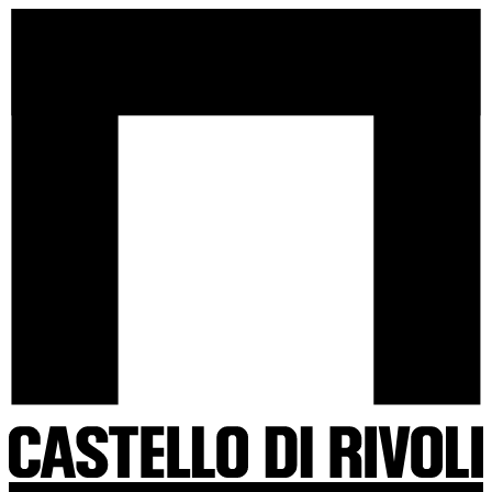
Salta
Castello
al
di
contenuto
Rivoli
-
Vai
all'homepage