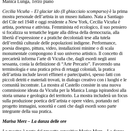
Manica Lunga, Terzo piano
Organizza
il
Cecilia Vicuña – El glaciar ido (Il ghiacciaio scomparso)
è la prima
tuo
mostra personale dell’artista in un museo italiano. Nata a Santiago
evento
del Cile nel 1948 e oggi residente a New York, Cecilia Vicuña è
Amministrazione
artista, poetessa e attivista. Femminista ed ecologico, il suo pensiero
trasparente
si focalizza su tematiche legate alla difesa della democrazia, alla
Whistleblowing
libertà d’espressione e a pratiche decoloniali tese alla tutela
Sostieni
dell’eredità culturale delle popolazioni indigene. Performance,
il
poesia disegno, pittura, video, installazioni minime o di scala
museo
monumentale compongono il suo universo artistico. Il concetto di
precarietà informa l’arte di Vicuña che, dagli esordi negli anni
sessanta, conia la definizione di “Arte Precario”. Favorendo una
terminologia e una pratica priva di retaggi coloniali, la pratica
dell’artista include lavori effimeri e partecipativi, spesso fatti con
piccoli detriti e materiali trovati, in dialogo creativo con i luoghi e le
comunità incontrate. La mostra al Castello consiste in una nuova
commissione ideata da Vicuña per la Manica Lunga ispirandosi alla
storia umana e geologica del territorio. La mostra includerà un focus
sulla produzione poetica dell’artista e opere video, portando nel
progetto immagini, sonorità e canti che dagli esordi sono parte
integrante della sua pratica.
Marisa Merz – La danza delle ore