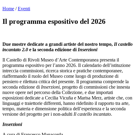
Home
/
Eventi
Programmi
Mostre
Il programma espositivo del 2026
Eventi
Archivi
del
Museo
Due mostre dedicate a grandi artiste del nostro tempo,
Il castello
Cosmo
incantato
2.0
e la seconda edizione di
Inserzioni
Digitale
Collezione
Il Castello di Rivoli Museo d’Arte Contemporanea presenta il
Accessibilità
programma espositivo per l’anno 2026. Il calendario dell’istituzione
Educazione
intreccia commissioni, ricerca storica e pratiche contemporanee,
Educazione
riaffermando il ruolo del Museo come luogo di produzione di
News
pensiero e rilettura critica del presente. Il programma comprende la
Dipartimento
seconda edizione di
Inserzioni
, progetto di commissioni che innesta
Educazione
nuove opere nel percorso della Collezione, e due importati
Formazione
esposizioni dedicate a Cecilia Vicuña e Marisa Merz, artiste che, con
e
linguaggi e traiettorie differenti, hanno ridefinito il rapporto tra arte,
Ricerca
tempo, materia e dimensione politica dell’esperienza e la seconda
Famiglie
versione del progetto per i non-adulti
Il castello incantato
.
Scuole
Visite
Inserzioni
guidate
Progetto
A cura di Francesco Manacorda