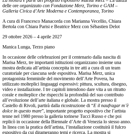
La mostra è parte del progetto espositivo
Marisa Merz
–
La danza
delle ore
organizzato con Fondazione Merz, Torino e GAM –
Galleria Civica d’Arte Moderna e Contemporanea, Torino
A cura di Francesco Manacorda con Marianna Vecellio, Chiara
Bertola con Chiara Parisi e Beatrice Merz con Sébastien Delot
29 ottobre 2026 – 4 aprile 2027
Manica Lunga, Terzo piano
In occasione delle celebrazioni per il centenario dalla nascita di
Marisa Merz, tre importanti istituzioni organizzano insieme una
mostra dedicata all’artista concepita in tre atti a cura di un team
curatoriale per ciascuna sede espositiva. Marisa Merz, unica
protagonista femminile del movimento dell’Arte Povera, ha
utilizzato molteplici linguaggi espressivi: pittura, scultura, disegno,
video e installazione. I tre capitoli intendono dare vita a un ritratto
corale e molteplice che rispecchi la profondità del suo contributo
all’evoluzione dell’arte italiana e globale. La mostra presso il
Castello di Rivoli, partirà dalla ricostruzione di “
E il naufragar m’è
dolce in questo mare
”, importante progetto espositivo che l’artista
tenne nel 1980 presso la galleria torinese Tucci Russo e che poi
replicò in occasione della Biennale d’Arte di Venezia lo stesso anno.
In linea con la pratica dell’artista, l’installazione costituirà il fulcro
espositivo da cui dirameranno temi e ricerca. La mostra si