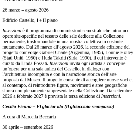
Summer
School
26 marzo – agosto 2026
Progetti
Speciali
Edificio Castello, I e II piano
Ricerca
Storia
Inserzioni
è il programma di commissioni semestrale che introduce
Sedi
opere site-specific nel tessuto delle sale dedicate alla Collezione
Tutte
permanente, trasformandole in una mostra collettiva in costante
le
mutamento. Dal 26 marzo all’agosto 2026, la seconda edizione del
sedi
progetto coinvolge Gabriel Chaile (Argentina, 1985), Lonnie Holley
Edificio
(Stati Uniti, 1950) e Huda Takriti (Siria, 1990), il cui intervento è
Castello
curato da Linda Fossati.
Inserzioni
invita ogni artista a concepire
Manica
un’opera per una sala aulica del Castello, in dialogo con
Lunga
l’architettura incompiuta e con la narrazione storica dell’arte
Villa
proposta dal Museo. Il progetto consente di accogliere nuove voci e,
Cerruti
al contempo, di reintrodurre figure, movimenti e aree geografiche
Cosmo
sinora non pienamente rappresentate nella Collezione. Da settembre
Digitale
2026 a febbraio 2027 è prevista la terza edizione di
Inserzioni
.
Visita
Cecilia Vicuña – El glaciar ido (Il ghiacciaio scomparso)
Biglietti
Shop
A cura di Marcella Beccaria
Chi
siamo
30 aprile – settembre 2026
Area
Media