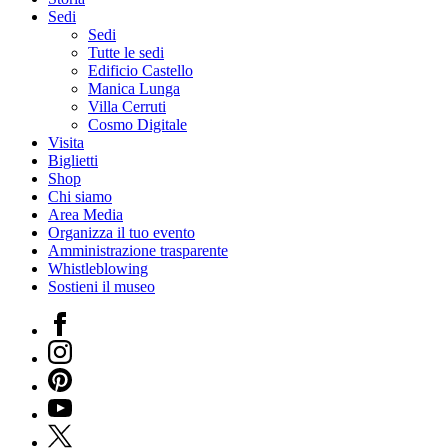
Sedi
Sedi
Tutte le sedi
Edificio Castello
Manica Lunga
Villa Cerruti
Cosmo Digitale
Visita
Biglietti
Shop
Chi siamo
Area Media
Organizza il tuo evento
Amministrazione trasparente
Whistleblowing
Sostieni il museo
Facebook
Instagram
Pinterest
YouTube
X