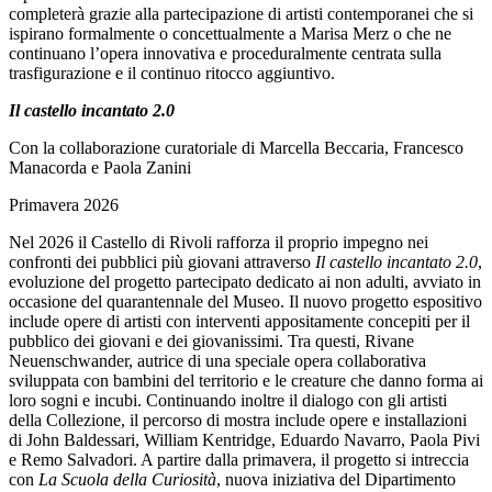
completerà grazie alla partecipazione di artisti contemporanei che si
ispirano formalmente o concettualmente a Marisa Merz o che ne
continuano l’opera innovativa e proceduralmente centrata sulla
trasfigurazione e il continuo ritocco aggiuntivo.
Il castello incantato 2.0
Con la collaborazione curatoriale di Marcella Beccaria, Francesco
Manacorda e Paola Zanini
Primavera 2026
Nel 2026 il Castello di Rivoli rafforza il proprio impegno nei
confronti dei pubblici più giovani attraverso
Il castello incantato 2.0
,
evoluzione del progetto partecipato dedicato ai non adulti, avviato in
occasione del quarantennale del Museo. Il nuovo progetto espositivo
include opere di artisti con interventi appositamente concepiti per il
pubblico dei giovani e dei giovanissimi. Tra questi, Rivane
Neuenschwander, autrice di una speciale opera collaborativa
sviluppata con bambini del territorio e le creature che danno forma ai
loro sogni e incubi. Continuando inoltre il dialogo con gli artisti
della Collezione, il percorso di mostra include opere e installazioni
di John Baldessari, William Kentridge, Eduardo Navarro, Paola Pivi
e Remo Salvadori. A partire dalla primavera, il progetto si intreccia
con
La Scuola della Curiosità
, nuova iniziativa del Dipartimento