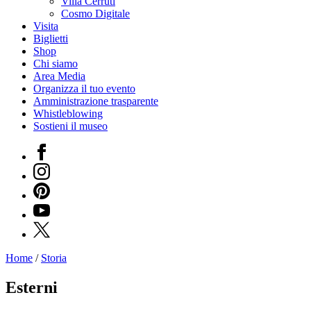
Villa Cerruti
Cosmo Digitale
Visita
Biglietti
Shop
Chi siamo
Area Media
Organizza il tuo evento
Amministrazione trasparente
Whistleblowing
Sostieni il museo
Facebook
Instagram
Pinterest
YouTube
X
Home
/
Storia
Programmi
Mostre
Esterni
Eventi
Archivi