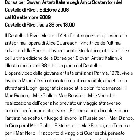
Borsa per Giovani Artisti Italiani degli Amici Sostenitori del
Accessibilità
Castello di Rivoli. Edizione 2008
Educazione
dal 18 settembre 2009
Castello di Rivoli, sala 38 ore 13.00
Educazione
Il Castello di Rivoli Museo d’Arte Contemporanea presenta in
News
anteprima l’opera di Alice Guareschi, vincitrice dell’ultima
Dipartimento
edizione della Borsa. Il lavoro, scaturito dal progetto vincitore
Educazione
dell’ultima edizione della Borsa per Giovani Artisti Italiani, è
Formazione
allestito nella sala 38 al terzo piano del Castello.
e
L’opera video della giovane artista emiliana (Parma, 1976, vive e
Ricerca
lavora a Milano) è strutturata in quattro capitoli, a partire da
Famiglie
altrettanti luoghi geografici associati a colori fondamentali: il
Mar Bianco, il Mar Giallo, il Mar Rosso e il Mar Nero. La
Scuole
realizzazione dell’opera ha previsto un viaggio attraverso
Visite
scenari profondamente diversi. Per ciascuno dei colori-mari
guidate
l’artista ha scelto un luogo di lavoro: la Russia per il Mar Bianco,
la Cina per il Mar Giallo, l’Eritrea per il Mar Rosso, e la Turchia
Progetto
per il Mar Nero. Il racconto di viaggio di Guareschi, pensato
Summer