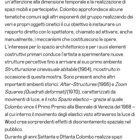
un’attenzione alla dimensione temporale e la realizzazione di
Cerruti
spazi mobili e partecipativi. Colombo approfondisce alcune
Cosmo
tematiche comuni agli altri esponenti del gruppo realizzando dei
Digitale
veri e propri oggetti cinetici il cui obiettivo è instaurare un
rapporto diretto con lo spettatore, chiamato ad attivare, anche
EN
manualmente, i meccanismi che costituiscono le opere.
Visita
L’interesse per lo spazio architettonico e per i suoi elementi
costruttivi primari conduce l’artista a sperimentare nuove
Biglietti
strutture percettive fino a arrivare al suo primo ambiente
Shop
Strutturazione cinevisuale abitabile
(1964), ricostruito in
occasione di questa mostra. Sono presenti anche altri
Chi
importanti ambienti storici:
After-Structures
(1966) e
Zoom
siamo
Squares (Quadrati deformati)
(1970), caratterizzati da
Area
movimenti di luce, e il noto
Spazio elastico
– grazie al quale
Media
Colombo vince il Primo Premio alla Biennale di Venezia del 1968 –
Organizza
al cui interno il movimento degli elastici visto attraverso la luce di
il
Wood crea sorprendenti effetti di disorientamento spaziale nel
tuo
pubblico.
evento
Durante gli anni Settanta e Ottanta Colombo realizza spazi