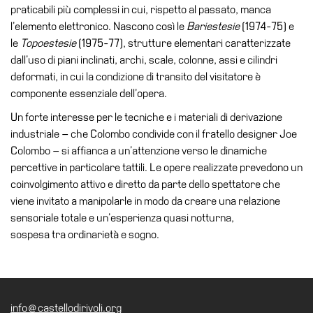
praticabili più complessi in cui, rispetto al passato, manca
Amministrazione
l’elemento elettronico. Nascono così le
Bariestesie
(1974-75) e
trasparente
le
Topoestesie
(1975-77), strutture elementari caratterizzate
Whistleblowing
dall’uso di piani inclinati, archi, scale, colonne, assi e cilindri
deformati, in cui la condizione di transito del visitatore è
Sostieni
componente essenziale dell’opera.
il
museo
Un forte interesse per le tecniche e i materiali di derivazione
industriale – che Colombo condivide con il fratello designer Joe
EN
Colombo – si affianca a un’attenzione verso le dinamiche
percettive in particolare tattili. Le opere realizzate prevedono un
coinvolgimento attivo e diretto da parte dello spettatore che
viene invitato a manipolarle in modo da creare una relazione
sensoriale totale e un’esperienza quasi notturna,
sospesa tra ordinarietà e sogno.
info@castellodirivoli.org