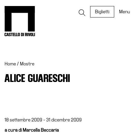
Salta
al
Castello di Rivoli - Vai all'homepage
Biglietti
Menu
contenuto
Programmi
Mostre
Home
/
Mostre
Eventi
Archivi
ALICE GUARESCHI
del
Museo
Cosmo
Digitale
EN
18 settembre 2009 - 31 dicembre 2009
Collezione
a cura di Marcella Beccaria