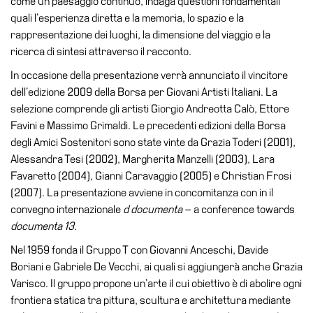
come un paesaggio continuo, indaga questioni fondamentali
School
quali l’esperienza diretta e la memoria, lo spazio e la
Progetti
rappresentazione dei luoghi, la dimensione del viaggio e la
Speciali
ricerca di sintesi attraverso il racconto.
EN
In occasione della presentazione verrà annunciato il vincitore
dell’edizione 2009 della Borsa per Giovani Artisti Italiani. La
Ricerca
selezione comprende gli artisti Giorgio Andreotta Calò, Ettore
Storia
Favini e Massimo Grimaldi. Le precedenti edizioni della Borsa
degli Amici Sostenitori sono state vinte da Grazia Toderi (2001),
Sedi
Alessandra Tesi (2002), Margherita Manzelli (2003), Lara
Tutte
Favaretto (2004), Gianni Caravaggio (2005) e Christian Frosi
le
(2007). La presentazione avviene in concomitanza con in il
sedi
convegno internazionale
d documenta
– a conference towards
Edificio
documenta 13.
Castello
Nel 1959 fonda il Gruppo T con Giovanni Anceschi, Davide
Manica
Boriani e Gabriele De Vecchi, ai quali si aggiungerà anche Grazia
Lunga
Varisco. Il gruppo propone un’arte il cui obiettivo è di abolire ogni
frontiera statica tra pittura, scultura e architettura mediante
Villa