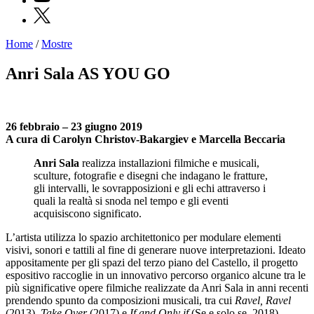
X
Home
/
Mostre
Programmi
Mostre
Anri Sala AS YOU GO
Eventi
Archivi
del
Museo
26 febbraio – 23 giugno 2019
Cosmo
A cura di Carolyn Christov-Bakargiev e Marcella Beccaria
Digitale
Collezione
Anri Sala
realizza installazioni filmiche e musicali,
Accessibilità
sculture, fotografie e disegni che indagano le fratture,
Educazione
gli intervalli, le sovrapposizioni e gli echi attraverso i
Educazione
quali la realtà si snoda nel tempo e gli eventi
News
acquisiscono significato.
Dipartimento
Educazione
L’artista utilizza lo spazio architettonico per modulare elementi
Formazione
visivi, sonori e tattili al fine di generare nuove interpretazioni. Ideato
e
appositamente per gli spazi del terzo piano del Castello, il progetto
Ricerca
espositivo raccoglie in un innovativo percorso organico alcune tra le
Famiglie
più significative opere filmiche realizzate da Anri Sala in anni recenti
Scuole
prendendo spunto da composizioni musicali, tra cui
Ravel, Ravel
Visite
(2013),
Take Over
(2017) e
If and Only if
(Se e solo se, 2018).