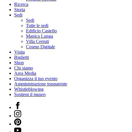
Ricerca
Storia
Sedi
Sedi
Tutte le sedi
Edificio Castello
Manica Lunga
Villa Cerruti
Cosmo Digitale
Visita
Biglietti
Shop
Chi siamo
Area Media
Organizza il tuo evento
Amministrazione trasparente
Whistleblowing
Sostieni il museo
Facebook
Instagram
Pinterest
YouTube