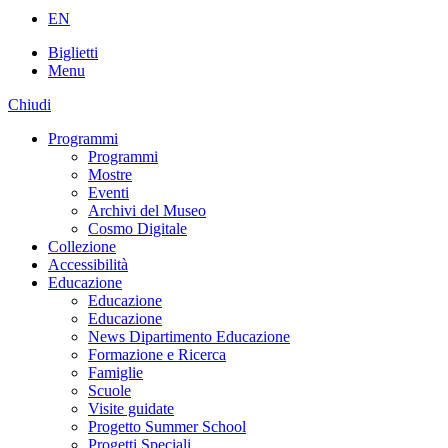
EN
Biglietti
Menu
Chiudi
Programmi
Programmi
Mostre
Eventi
Archivi del Museo
Cosmo Digitale
Collezione
Accessibilità
Educazione
Educazione
Educazione
News Dipartimento Educazione
Formazione e Ricerca
Famiglie
Scuole
Visite guidate
Progetto Summer School
Progetti Speciali