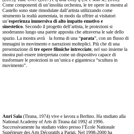
guidate
Come componenti di un’insolita orchestra, le tre opere in mostra al
Progetto
Castello sono state rimodulate dall’artista utilizzando come
Summer
strumento la realtà aumentata, in modo da offrire ai visitatori
School
un’
esperienza immersiva di alto impatto emotivo e
Progetti
sinestetico
. Secondo il progetto dell’artista, le proiezioni si
Speciali
snoderanno lungo una parete apposita che attraversa le sale dello
Ricerca
spazio. La mostra avrà la forma di una “
parata
”, con un flusso di
Storia
immagini in movimento e narrazioni molteplici. Più che di una
Sedi
presentazione di
tre opere filmiche intrecciate
, nel suo insieme la
Tutte
mostra può essere interpretata come un dispositivo capace di
le
trasformare le proiezioni in un’unica e gigantesca “scultura in
sedi
movimento”.
Edificio
Castello
Manica
Lunga
Villa
Cerruti
Cosmo
Digitale
Visita
Biglietti
Anri Sala
(Tirana, 1974) vive e lavora a Berlino. Ha studiato alla
Shop
National Academy of Arts di Tirana dal 1992 al 1996.
Chi
Successivamente ha studiato video presso l’École Nationale
siamo
Supérieure des Arts Décoratifs a Parigi. Nel 1998-2000 ha