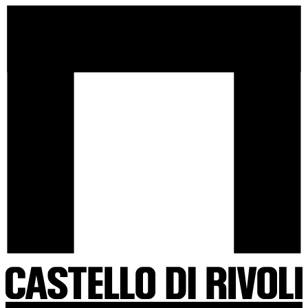
Salta
Castello
al
di
contenuto
Rivoli
-
Vai
all'homepage