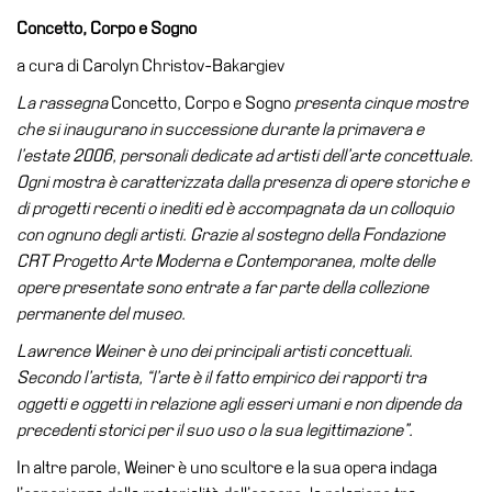
Accessibilità
Concetto, Corpo e Sogno
Educazione
a cura di Carolyn Christov-Bakargiev
Educazione
La rassegna
Concetto, Corpo e Sogno
presenta cinque mostre
News
che si inaugurano in successione durante la primavera e
Dipartimento
l’estate 2006, personali dedicate ad artisti dell’arte concettuale.
Educazione
Ogni mostra è caratterizzata dalla presenza di opere storiche e
di progetti recenti o inediti ed è accompagnata da un colloquio
Formazione
con ognuno degli artisti. Grazie al sostegno della Fondazione
e
CRT Progetto Arte Moderna e Contemporanea, molte delle
Ricerca
opere presentate sono entrate a far parte della collezione
Famiglie
permanente del museo.
Scuole
Lawrence Weiner è uno dei principali artisti concettuali.
Secondo l’artista, “l’arte è il fatto empirico dei rapporti tra
Visite
oggetti e oggetti in relazione agli esseri umani e non dipende da
guidate
precedenti storici per il suo uso o la sua legittimazione”.
Progetto
In altre parole, Weiner è uno scultore e la sua opera indaga
Summer