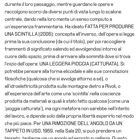
durante il loro passaggio, mentre guardano le opere e
Amministrazione
raccolgono scorci da diversi punti di vista lungo lo scalone
trasparente
centrale, dando nella loro mente un senso compiuto a
Whistleblowing
un’esperienza frammentaria. Ha ideato FATTA PER PRODURRE
UNA SCINTILLA (2006): concepita all’inverso, dell’opera si legge
Sostieni
prima la sua conclusione (da cui il titolo), per poi raccogliere
il
frammenti di significato salendo ed avvolgendosi intorno al
museo
cuore dello spazio, prima di arrivare alla sommità dove si trova
EN
l’inizio dell’opera: UNA LEGGERA PIOGGIA (CATTURATA). Si
potrebbe pensare alla forma elicoidale e alle sue connotazioni
filosofiche (qualcosa che si avvolge attorno a sé), o
all’idroelettricità prodotta sulle montagne dietro a Rivoli, o
all’esperienza dell’arte come una ‘scintilla’ nella coscienza
prodotta da materiali ai quali è stato fatto qualcosa (come una
‘pioggia catturata’), ma ogni metafora non sarebbe nell’intento
del lavoro, e dipende solo dalla propria libertà esperirlo nel modo
che più piace. Per UNA RIMOZIONE DELL’ANGOLO DA UN
TAPPETO IN USO, 1969, nella Sala 20, si può prendere un
tappeto, tagliarne via un angolo ed esporlo in galleria. Questo