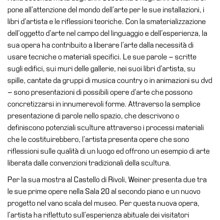
Cerruti
pone all’attenzione del mondo dell’arte per le sue installazioni, i
libri d’artista e le riflessioni teoriche. Con la smaterializzazione
Cosmo
dell’oggetto d’arte nel campo del linguaggio e dell’esperienza, la
Digitale
sua opera ha contribuito a liberare l’arte dalla necessità di
EN
usare tecniche o materiali specifici. Le sue parole – scritte
sugli edifici, sui muri delle gallerie, nei suoi libri d’artista, su
Visita
spille, cantate da gruppi di musica country o in animazioni su dvd
Biglietti
– sono presentazioni di possibili opere d’arte che possono
concretizzarsi in innumerevoli forme. Attraverso la semplice
Shop
presentazione di parole nello spazio, che descrivono o
Chi
definiscono potenziali sculture attraverso i processi materiali
siamo
che le costituirebbero, l’artista presenta opere che sono
Area
riflessioni sulle qualità di un luogo ed offrono un esempio di arte
Media
liberata dalle convenzioni tradizionali della scultura.
Organizza
Per la sua mostra al Castello di Rivoli, Weiner presenta due tra
il
le sue prime opere nella Sala 20 al secondo piano e un nuovo
tuo
progetto nel vano scala del museo. Per questa nuova opera,
evento
l’artista ha riflettuto sull’esperienza abituale dei visitatori