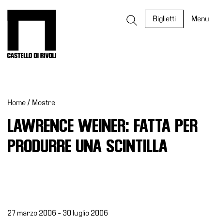
Salta
al
Castello di Rivoli - Vai all'homepage
Biglietti
Menu
contenuto
Programmi
Mostre
Home
/
Mostre
Eventi
Archivi
LAWRENCE WEINER: FATTA PER
del
PRODURRE UNA SCINTILLA
Museo
Cosmo
Digitale
EN
Collezione
27 marzo 2006 - 30 luglio 2006