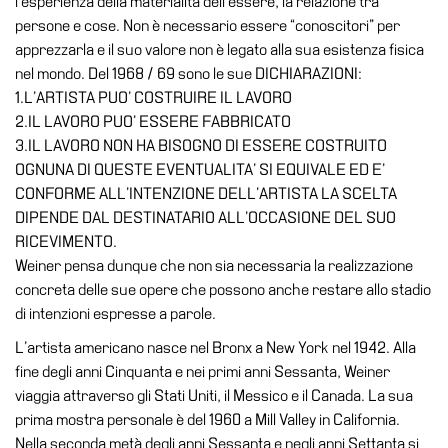
l’esperienza della materialità dell’essere, la relazione tra
School
persone e cose. Non è necessario essere “conoscitori” per
Progetti
apprezzarla e il suo valore non è legato alla sua esistenza fisica
Speciali
nel mondo. Del 1968 / 69 sono le sue DICHIARAZIONI:
1.L’ARTISTA PUO’ COSTRUIRE IL LAVORO
EN
2.IL LAVORO PUO’ ESSERE FABBRICATO
Ricerca
3.IL LAVORO NON HA BISOGNO DI ESSERE COSTRUITO
OGNUNA DI QUESTE EVENTUALITA’ SI EQUIVALE ED E’
Storia
CONFORME ALL’INTENZIONE DELL’ARTISTA LA SCELTA
Sedi
DIPENDE DAL DESTINATARIO ALL’OCCASIONE DEL SUO
Tutte
RICEVIMENTO.
le
Weiner pensa dunque che non sia necessaria la realizzazione
sedi
concreta delle sue opere che possono anche restare allo stadio
di intenzioni espresse a parole.
Edificio
Castello
L’artista americano nasce nel Bronx a New York nel 1942. Alla
fine degli anni Cinquanta e nei primi anni Sessanta, Weiner
Manica
viaggia attraverso gli Stati Uniti, il Messico e il Canada. La sua
Lunga
prima mostra personale è del 1960 a Mill Valley in California.
Villa
Nella seconda metà degli anni Sessanta e negli anni Settanta si