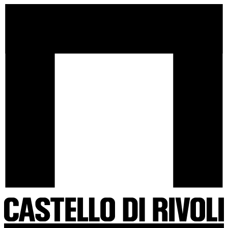
Salta
Castello
al
di
contenuto
Rivoli
-
Vai
all'homepage