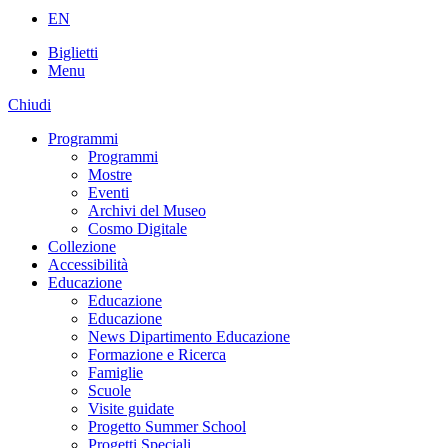
EN
Biglietti
Menu
Chiudi
Programmi
Programmi
Mostre
Eventi
Archivi del Museo
Cosmo Digitale
Collezione
Accessibilità
Educazione
Educazione
Educazione
News Dipartimento Educazione
Formazione e Ricerca
Famiglie
Scuole
Visite guidate
Progetto Summer School
Progetti Speciali