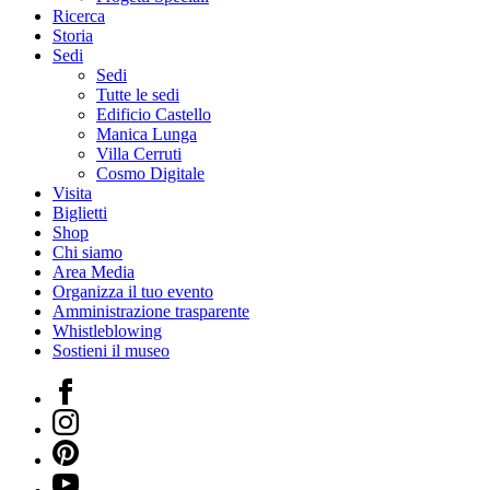
Ricerca
Storia
Sedi
Sedi
Tutte le sedi
Edificio Castello
Manica Lunga
Villa Cerruti
Cosmo Digitale
Visita
Biglietti
Shop
Chi siamo
Area Media
Organizza il tuo evento
Amministrazione trasparente
Whistleblowing
Sostieni il museo
Facebook
Instagram
Pinterest
YouTube