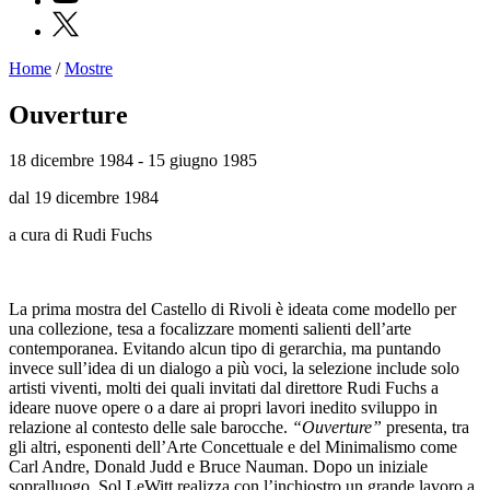
X
Home
/
Mostre
Programmi
Mostre
Ouverture
Eventi
Archivi
18 dicembre 1984 - 15 giugno 1985
del
Museo
dal 19 dicembre 1984
Cosmo
Digitale
a cura di Rudi Fuchs
Collezione
Accessibilità
Educazione
Educazione
La prima mostra del Castello di Rivoli è ideata come modello per
News
una collezione, tesa a focalizzare momenti salienti dell’arte
Dipartimento
contemporanea. Evitando alcun tipo di gerarchia, ma puntando
Educazione
invece sull’idea di un dialogo a più voci, la selezione include solo
Formazione
artisti viventi, molti dei quali invitati dal direttore Rudi Fuchs a
e
ideare nuove opere o a dare ai propri lavori inedito sviluppo in
Ricerca
relazione al contesto delle sale barocche.
“Ouverture”
presenta, tra
Famiglie
gli altri, esponenti dell’Arte Concettuale e del Minimalismo come
Scuole
Carl Andre, Donald Judd e Bruce Nauman. Dopo un iniziale
Visite
sopralluogo, Sol LeWitt realizza con l’inchiostro un grande lavoro a