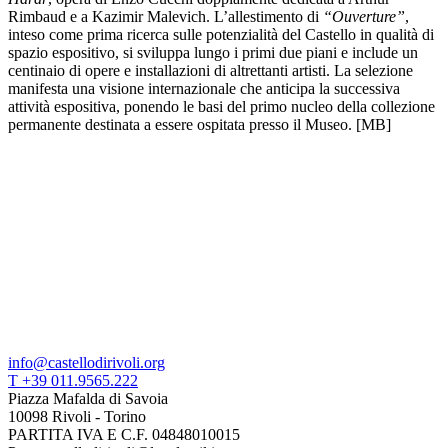
Area
Rimbaud e a Kazimir Malevich. L’allestimento di
“Ouverture”
,
Media
inteso come prima ricerca sulle potenzialità del Castello in qualità di
Organizza
spazio espositivo, si sviluppa lungo i primi due piani e include un
il
centinaio di opere e installazioni di altrettanti artisti. La selezione
tuo
manifesta una visione internazionale che anticipa la successiva
evento
attività espositiva, ponendo le basi del primo nucleo della collezione
Amministrazione
permanente destinata a essere ospitata presso il Museo. [MB]
trasparente
Whistleblowing
Sostieni
il
museo
info@castellodirivoli.org
T +39 011.9565.222
Piazza Mafalda di Savoia
10098 Rivoli - Torino
PARTITA IVA E C.F. 04848010015