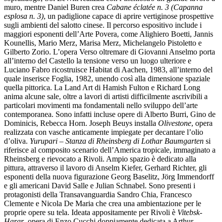
guidate
muro, mentre Daniel Buren crea
Cabane éclatée n. 3 (Capanna
Progetto
esplosa n. 3)
, un padiglione capace di aprire vertiginose prospettive
Summer
sugli ambienti del salotto cinese. Il percorso espositivo include i
School
maggiori esponenti dell’Arte Povera, come Alighiero Boetti, Jannis
Progetti
Kounellis, Mario Merz, Marisa Merz, Michelangelo Pistoletto e
Speciali
Gilberto Zorio. L’opera Verso oltremare di Giovanni Anselmo porta
Ricerca
all’interno del Castello la tensione verso un luogo ulteriore e
Storia
Luciano Fabro ricostruisce Habitat di Aachen, 1983, all’interno del
Sedi
quale inserisce Foglia, 1982, unendo così alla dimensione spaziale
Tutte
quella pittorica. La Land Art di Hamish Fulton e Richard Long
le
anima alcune sale, oltre a lavori di artisti difficilmente ascrivibili a
sedi
particolari movimenti ma fondamentali nello sviluppo dell’arte
Edificio
contemporanea. Sono infatti incluse opere di Alberto Burri, Gino de
Castello
Dominicis, Rebecca Horn. Joseph Beuys installa
Olivestone
, opera
Manica
realizzata con vasche anticamente impiegate per decantare l’olio
Lunga
d’oliva.
Yurupari – Stanza di Rheinsberg di Lothar Baumgarten
si
Villa
riferisce al composito scenario dell’America tropicale, immaginato a
Cerruti
Rheinsberg e rievocato a Rivoli. Ampio spazio è dedicato alla
Cosmo
pittura, attraverso il lavoro di Anselm Kiefer, Gerhard Richter, gli
Digitale
esponenti della nuova figurazione Georg Baselitz, Jörg Immendorff
Visita
e gli americani David Salle e Julian Schnabel. Sono presenti i
Biglietti
protagonisti della Transavanguardia Sandro Chia, Francesco
Shop
Clemente e Nicola De Maria che crea una ambientazione per le
Chi
proprie opere su tela. Ideata appositamente per Rivoli è
Vitebsk-
siamo
Harar
, opera di Enzo Cucchi doppiamente dedicata a Arthur