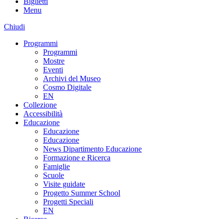
Biglietti
Menu
Chiudi
Programmi
Programmi
Mostre
Eventi
Archivi del Museo
Cosmo Digitale
EN
Collezione
Accessibilità
Educazione
Educazione
Educazione
News Dipartimento Educazione
Formazione e Ricerca
Famiglie
Scuole
Visite guidate
Progetto Summer School
Progetti Speciali
EN