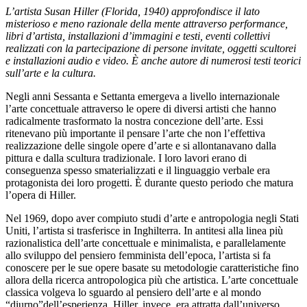
Scuole
L’artista Susan Hiller (Florida, 1940) approfondisce il lato
Visite
misterioso e meno razionale della mente attraverso performance,
guidate
libri d’artista, installazioni d’immagini e testi, eventi collettivi
Progetto
realizzati con la partecipazione di persone invitate, oggetti scultorei
Summer
e installazioni audio e video. È anche autore di numerosi testi teorici
School
sull’arte e la cultura.
Progetti
Speciali
Negli anni Sessanta e Settanta emergeva a livello internazionale
EN
l’arte concettuale attraverso le opere di diversi artisti che hanno
Ricerca
radicalmente trasformato la nostra concezione dell’arte. Essi
Storia
ritenevano più importante il pensare l’arte che non l’effettiva
Sedi
realizzazione delle singole opere d’arte e si allontanavano dalla
Tutte
pittura e dalla scultura tradizionale. I loro lavori erano di
le
conseguenza spesso smaterializzati e il linguaggio verbale era
sedi
protagonista dei loro progetti. È durante questo periodo che matura
Edificio
l’opera di Hiller.
Castello
Manica
Nel 1969, dopo aver compiuto studi d’arte e antropologia negli Stati
Lunga
Uniti, l’artista si trasferisce in Inghilterra. In antitesi alla linea più
Villa
razionalistica dell’arte concettuale e minimalista, e parallelamente
Cerruti
allo sviluppo del pensiero femminista dell’epoca, l’artista si fa
Cosmo
conoscere per le sue opere basate su metodologie caratteristiche fino
Digitale
allora della ricerca antropologica più che artistica. L’arte concettuale
EN
classica volgeva lo sguardo al pensiero dell’arte e al mondo
Visita
“diurno”dell’esperienza. Hiller, invece, era attratta dall’universo