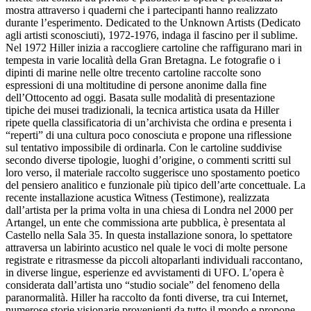
mostra attraverso i quaderni che i partecipanti hanno realizzato
durante l’esperimento. Dedicated to the Unknown Artists (Dedicato
agli artisti sconosciuti), 1972-1976, indaga il fascino per il sublime.
Nel 1972 Hiller inizia a raccogliere cartoline che raffigurano mari in
tempesta in varie località della Gran Bretagna. Le fotografie o i
dipinti di marine nelle oltre trecento cartoline raccolte sono
espressioni di una moltitudine di persone anonime dalla fine
dell’Ottocento ad oggi. Basata sulle modalità di presentazione
tipiche dei musei tradizionali, la tecnica artistica usata da Hiller
ripete quella classificatoria di un’archivista che ordina e presenta i
“reperti” di una cultura poco conosciuta e propone una riflessione
sul tentativo impossibile di ordinarla. Con le cartoline suddivise
secondo diverse tipologie, luoghi d’origine, o commenti scritti sul
loro verso, il materiale raccolto suggerisce uno spostamento poetico
del pensiero analitico e funzionale più tipico dell’arte concettuale. La
recente installazione acustica Witness (Testimone), realizzata
dall’artista per la prima volta in una chiesa di Londra nel 2000 per
Artangel, un ente che commissiona arte pubblica, è presentata al
Castello nella Sala 35. In questa installazione sonora, lo spettatore
attraversa un labirinto acustico nel quale le voci di molte persone
registrate e ritrasmesse da piccoli altoparlanti individuali raccontano,
in diverse lingue, esperienze ed avvistamenti di UFO. L’opera è
considerata dall’artista uno “studio sociale” del fenomeno della
paranormalità. Hiller ha raccolto da fonti diverse, tra cui Internet,
numerose storie visionarie provenienti da tutto il mondo e propone