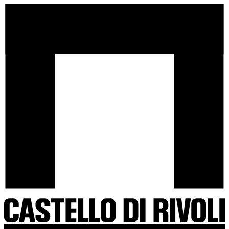
Salta
Castello
al
di
contenuto
Rivoli
-
Vai
all'homepage