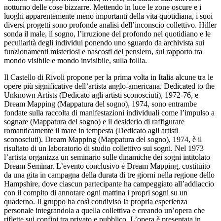
Biglietti
notturno delle cose bizzarre. Mettendo in luce le zone oscure e i
Shop
luoghi apparentemente meno importanti della vita quotidiana, i suoi
Chi
diversi progetti sono profonde analisi dell’inconscio collettivo. Hiller
siamo
sonda il male, il sogno, l’irruzione del profondo nel quotidiano e le
Area
peculiarità degli individui ponendo uno sguardo da archivista sui
Media
funzionamenti misteriosi e nascosti del pensiero, sul rapporto tra
Organizza
mondo visibile e mondo invisibile, sulla follia.
il
Il Castello di Rivoli propone per la prima volta in Italia alcune tra le
tuo
opere più significative dell’artista anglo-americana. Dedicated to the
evento
Unknown Artists (Dedicato agli artisti sconosciuti), 1972-76, e
Amministrazione
Dream Mapping (Mappatura del sogno), 1974, sono entrambe
trasparente
fondate sulla raccolta di manifestazioni individuali come l’impulso a
Whistleblowing
sognare (Mappatura del sogno) e il desiderio di raffigurare
Sostieni
romanticamente il mare in tempesta (Dedicato agli artisti
il
sconosciuti). Dream Mapping (Mappatura del sogno), 1974, è il
museo
risultato di un laboratorio di studio collettivo sui sogni. Nel 1973
EN
l’artista organizza un seminario sulle dinamiche dei sogni intitolato
Dream Seminar. L’evento conclusivo è Dream Mapping, costituito
da una gita in campagna della durata di tre giorni nella regione dello
Hampshire, dove ciascun partecipante ha campeggiato all’addiaccio
con il compito di annotare ogni mattina i propri sogni su un
quaderno. Il gruppo ha così condiviso la propria esperienza
personale integrandola a quella collettiva e creando un’opera che
riflette sui confini tra privato e pubblico. L’opera è presentata in