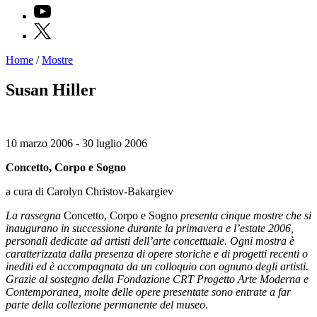
YouTube
X
Home
/
Mostre
Programmi
Mostre
Susan Hiller
Eventi
Archivi
del
Museo
10 marzo 2006 - 30 luglio 2006
Cosmo
Digitale
Concetto, Corpo e Sogno
EN
Collezione
a cura di Carolyn Christov-Bakargiev
Accessibilità
Educazione
La rassegna
Concetto, Corpo e Sogno
presenta cinque mostre che si
Educazione
inaugurano in successione durante la primavera e l’estate 2006,
News
personali dedicate ad artisti dell’arte concettuale. Ogni mostra è
Dipartimento
caratterizzata dalla presenza di opere storiche e di progetti recenti o
Educazione
inediti ed è accompagnata da un colloquio con ognuno degli artisti.
Formazione
Grazie al sostegno della Fondazione CRT Progetto Arte Moderna e
e
Contemporanea, molte delle opere presentate sono entrate a far
Ricerca
parte della collezione permanente del museo.
Famiglie