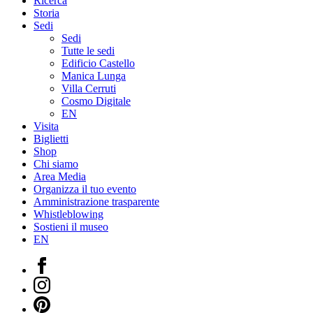
Ricerca
Storia
Sedi
Sedi
Tutte le sedi
Edificio Castello
Manica Lunga
Villa Cerruti
Cosmo Digitale
EN
Visita
Biglietti
Shop
Chi siamo
Area Media
Organizza il tuo evento
Amministrazione trasparente
Whistleblowing
Sostieni il museo
EN
Facebook
Instagram
Pinterest