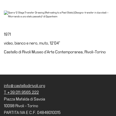
Accessibilità
Educazione
Educazione
News
1971
Dipartimento
Educazione
video, bianco e nero, muto, 12’04”
Formazione
Castello di Rivoli Museo d’Arte Contemporanea, Rivoli-Torino
e
Ricerca
Famiglie
Scuole
info@castellodirivoli.org
Visite
T +39 011.9565.222
guidate
Piazza Mafalda di Savoia
Progetto
10098 Rivoli - Torino
Summer
PARTITA IVA E C.F. 04848010015