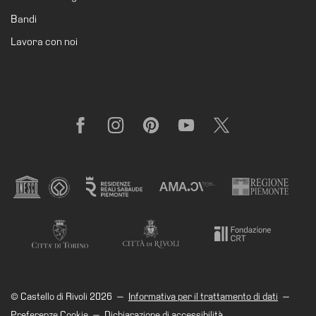
Cerruti
Bandi
Cosmo
Lavora con noi
Digitale
EN
Visita
Facebook
Instagram
Pinterest
YouTube
X
Biglietti
Shop
Chi
siamo
Area
Media
Organizza
il
tuo
© Castello di Rivoli 2026
—
Informativa per il trattamento di dati
—
evento
Preferenze Cookie
—
Dichiarazione di accessibilità