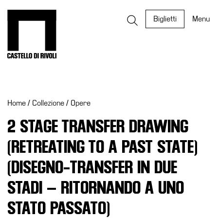
Salta
al
Castello di Rivoli - Vai all'homepage
Biglietti
Menu
contenuto
Programmi
Mostre
Home
/
Collezione
/
Opere
Eventi
Archivi
2 STAGE TRANSFER DRAWING
del
(RETREATING TO A PAST STATE)
Museo
Cosmo
(DISEGNO-TRANSFER IN DUE
Digitale
STADI – RITORNANDO A UNO
EN
STATO PASSATO)
Collezione