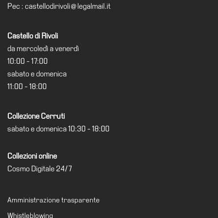
School
Pec : castellodirivoli@legalmail.it
Progetti
Speciali
Castello di Rivoli
EN
da mercoledì a venerdì
10:00 - 17:00
Ricerca
sabato e domenica
Storia
11:00 - 18:00
Sedi
Collezione Cerruti
Tutte
le
sabato e domenica 10:30 - 18:00
sedi
Collezioni online
Edificio
Castello
Cosmo Digitale 24/7
Manica
Lunga
Amministrazione trasparente
Villa
Whistleblowing