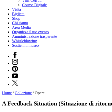
Villa Cerruti
Cosmo Digitale
Visita
Biglietti
Shop
Chi siamo
Area Media
Organizza il tuo evento
Amministrazione trasparente
Whistleblowing
Sostieni il museo
Facebook
Instagram
Pinterest
YouTube
X
Home
/
Collezione
/
Opere
Programmi
Mostre
A Feedback Situation (Situazione di ritorn
Eventi
Archivi