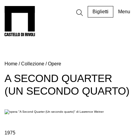
Salta
al
Castello di Rivoli - Vai all'homepage
Biglietti
Menu
contenuto
Programmi
Mostre
Home
/
Collezione
/
Opere
Eventi
Archivi
A SECOND QUARTER
del
(UN SECONDO QUARTO)
Museo
Cosmo
Digitale
EN
Collezione
1975