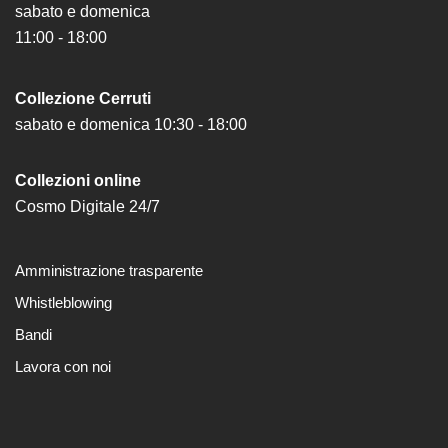
School
sabato e domenica
11:00 - 18:00
Progetti
Speciali
EN
Collezione Cerruti
sabato e domenica 10:30 - 18:00
Ricerca
Storia
Collezioni online
Sedi
Cosmo Digitale 24/7
Tutte
le
Amministrazione trasparente
sedi
Whistleblowing
Edificio
Bandi
Castello
Lavora con noi
Manica
Lunga
Villa