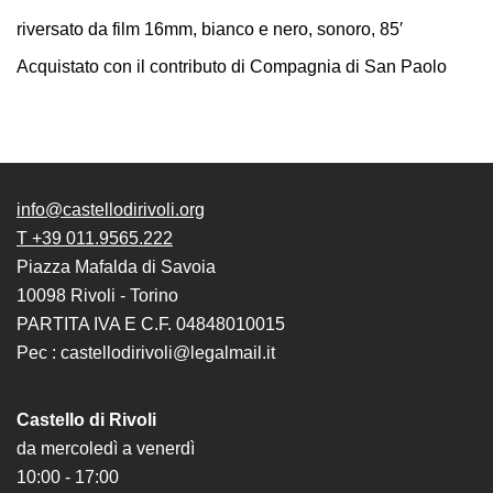
Accessibilità
riversato da film 16mm, bianco e nero, sonoro, 85′
Educazione
Acquistato con il contributo di Compagnia di San Paolo
Educazione
News
Dipartimento
Educazione
info@castellodirivoli.org
Formazione
T +39 011.9565.222
e
Piazza Mafalda di Savoia
Ricerca
10098 Rivoli - Torino
Famiglie
PARTITA IVA E C.F. 04848010015
Scuole
Pec : castellodirivoli@legalmail.it
Visite
guidate
Castello di Rivoli
Progetto
da mercoledì a venerdì
Summer
10:00 - 17:00