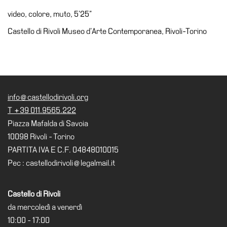
Accessibilità
video, colore, muto, 5’25”
Educazione
Castello di Rivoli Museo d’Arte Contemporanea, Rivoli-Torino
Educazione
News
Dipartimento
Educazione
info@castellodirivoli.org
Formazione
T +39 011.9565.222
e
Piazza Mafalda di Savoia
Ricerca
10098 Rivoli - Torino
Famiglie
PARTITA IVA E C.F. 04848010015
Scuole
Pec : castellodirivoli@legalmail.it
Visite
guidate
Castello di Rivoli
Progetto
da mercoledì a venerdì
Summer
10:00 - 17:00