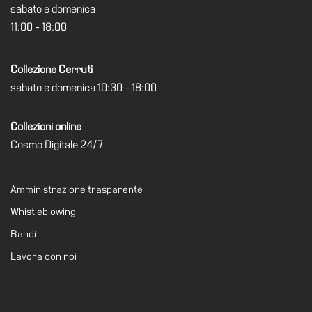
School
sabato e domenica
11:00 - 18:00
Progetti
Speciali
Collezione Cerruti
EN
sabato e domenica 10:30 - 18:00
Ricerca
Storia
Collezioni online
Sedi
Cosmo Digitale 24/7
Tutte
le
Amministrazione trasparente
sedi
Whistleblowing
Edificio
Bandi
Castello
Lavora con noi
Manica
Lunga
Villa