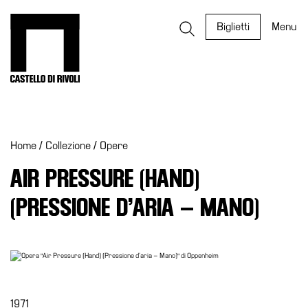
Salta
al
Castello di Rivoli - Vai all'homepage
Biglietti
Menu
contenuto
Programmi
Mostre
Home
/
Collezione
/
Opere
Eventi
Archivi
AIR PRESSURE (HAND)
del
(PRESSIONE D’ARIA – MANO)
Museo
Cosmo
Digitale
EN
Collezione
1971