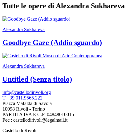
Scuole
Tutte le opere di Alexandra Sukhareva
Visite
guidate
Progetto
Summer
Alexandra Sukhareva
School
Progetti
Goodbye Gaze (Addio sguardo)
Speciali
EN
Ricerca
Storia
Sedi
Alexandra Sukhareva
Tutte
le
Untitled (Senza titolo)
sedi
Edificio
Castello
info@castellodirivoli.org
Manica
T +39 011.9565.222
Lunga
Piazza Mafalda di Savoia
Villa
10098 Rivoli - Torino
Cerruti
PARTITA IVA E C.F. 04848010015
Cosmo
Pec : castellodirivoli@legalmail.it
Digitale
Castello di Rivoli
EN
Visita