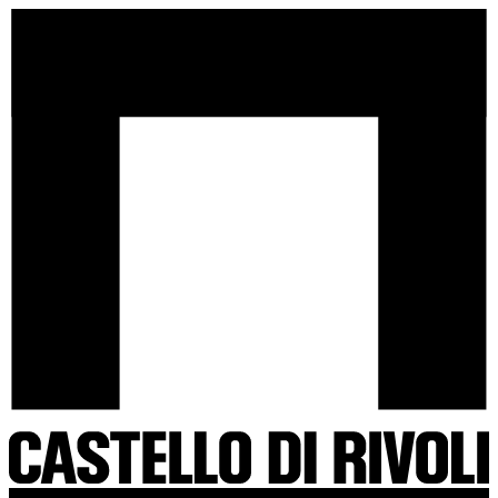
Salta
Castello
al
di
contenuto
Rivoli
-
Vai
all'homepage