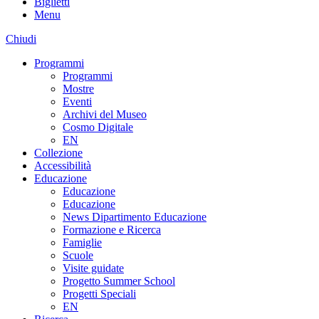
Biglietti
Menu
Chiudi
Programmi
Programmi
Mostre
Eventi
Archivi del Museo
Cosmo Digitale
EN
Collezione
Accessibilità
Educazione
Educazione
Educazione
News Dipartimento Educazione
Formazione e Ricerca
Famiglie
Scuole
Visite guidate
Progetto Summer School
Progetti Speciali
EN