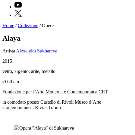
YouTube
X
Home
/
Collezione
/
Opere
Programmi
Mostre
Alaya
Eventi
Archivi
Artista
Alexandra Sukhareva
del
Museo
2015
Cosmo
Digitale
vetro, argento, arile, metallo
EN
Collezione
Ø 60 cm
Accessibilità
Educazione
Fondazione per l’Arte Moderna e Contemporanea CRT
Educazione
News
in comodato presso Castello di Rivoli Museo d’Arte
Dipartimento
Contemporanea, Rivoli-Torino
Educazione
Formazione
e
Ricerca
Famiglie