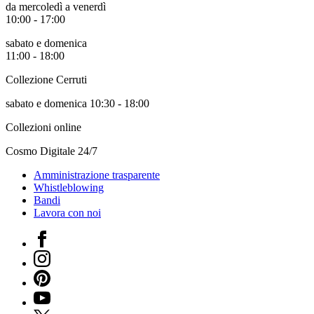
da mercoledì a venerdì
Biglietti
10:00 - 17:00
Shop
Chi
sabato e domenica
siamo
11:00 - 18:00
Area
Media
Collezione Cerruti
Organizza
il
sabato e domenica 10:30 - 18:00
tuo
evento
Collezioni online
Amministrazione
trasparente
Cosmo Digitale 24/7
Whistleblowing
Sostieni
Amministrazione trasparente
il
Whistleblowing
museo
Bandi
EN
Lavora con noi
Facebook
Instagram
Pinterest
YouTube