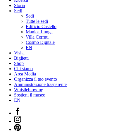
Ricerca
Storia
Sedi
Sedi
Tutte le sedi
Edificio Castello
Manica Lunga
Villa Cerruti
Cosmo Digitale
EN
Visita
Biglietti
Shop
Chi siamo
Area Media
Organizza il tuo evento
Amministrazione trasparente
Whistleblowing
Sostieni il museo
EN
Facebook
Instagram
Pinterest