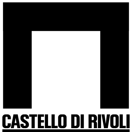
Salta
Castello
al
di
contenuto
Rivoli
-
Vai
all'homepage