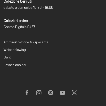
Collezione Cerruti
Amministrazione
sabato e domenica 10:30 - 18:00
trasparente
Whistleblowing
Collezioni online
Cosmo Digitale 24/7
Sostieni
il
museo
Amministrazione trasparente
EN
Whistleblowing
Bandi
Lavora con noi
Facebook
Instagram
Pinterest
YouTube
X