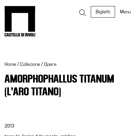
Salta
al
Castello di Rivoli - Vai all'homepage
Biglietti
Menu
contenuto
Programmi
Mostre
Home
/
Collezione
/
Opere
Eventi
Archivi
AMORPHOPHALLUS TITANUM
del
(L’ARO TITANO)
Museo
Cosmo
Digitale
EN
2013
Collezione