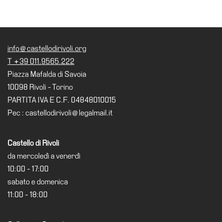
Cerruti
Cosmo
Digitale
info@castellodirivoli.org
EN
T +39 011.9565.222
Visita
Piazza Mafalda di Savoia
10098 Rivoli - Torino
Biglietti
PARTITA IVA E C.F. 04848010015
Shop
Pec : castellodirivoli@legalmail.it
Chi
siamo
Castello di Rivoli
Area
da mercoledì a venerdì
Media
10:00 - 17:00
Organizza
sabato e domenica
il
11:00 - 18:00
tuo
evento