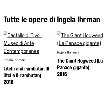
School
Progetti
Speciali
Tutte le opere di Ingela Ihrman
EN
Ricerca
Storia
Sedi
Ingela Ihrman
Tutte
Ingela Ihrman
The Giant Hogweed (La
le
Panace gigante)
Litchi and rambutan (Il
sedi
2016
litci e il rambutan)
Edificio
2016
Castello
Manica
Lunga
Villa