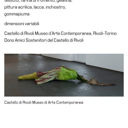
tessuto, farina di frumento, gelatina,
Accessibilità
pittura acrilica, lacca, inchiostro,
Educazione
gommapiuma
Educazione
dimensioni variabili
News
Castello di Rivoli Museo d’Arte Contemporanea, Rivoli-Torino
Dipartimento
Dono Amici Sostenitori del Castello di Rivoli
Educazione
Formazione
e
Ricerca
Famiglie
Scuole
Visite
Castello di Rivoli Museo di Arte Contemporanea
guidate
Progetto
Summer