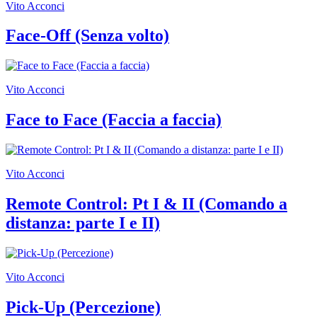
Vito Acconci
Area
Media
Organizza
Face-Off (Senza volto)
il
tuo
evento
Amministrazione
Vito Acconci
trasparente
Whistleblowing
Face to Face (Faccia a faccia)
Sostieni
il
museo
Vito Acconci
Remote Control: Pt I & II (Comando a
distanza: parte I e II)
Vito Acconci
Pick-Up (Percezione)