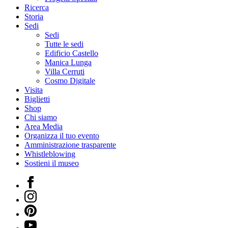
Ricerca
Storia
Sedi
Sedi
Tutte le sedi
Edificio Castello
Manica Lunga
Villa Cerruti
Cosmo Digitale
Visita
Biglietti
Shop
Chi siamo
Area Media
Organizza il tuo evento
Amministrazione trasparente
Whistleblowing
Sostieni il museo
Facebook
Instagram
Pinterest
YouTube