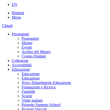
EN
Biglietti
Menu
Chiudi
Programmi
Programmi
Mostre
Eventi
Archivi del Museo
Cosmo Digitale
Collezione
Accessibilità
Educazione
Educazione
Educazione
News Dipartimento Educazione
Formazione e Ricerca
Famiglie
Scuole
Visite guidate
Progetto Summer School
Progetti Speciali