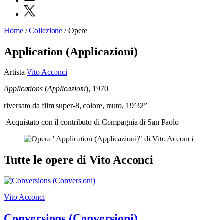
X
Home
/
Collezione
/
Opere
Programmi
Mostre
Application (Applicazioni)
Eventi
Archivi
Artista
Vito Acconci
del
Museo
Applications
(
Applicazioni
), 1970
Cosmo
Digitale
riversato da film super-8, colore, muto, 19’32”
Collezione
Accessibilità
Acquistato con il contributo di Compagnia di San Paolo
Educazione
Educazione
News
Dipartimento
Tutte le opere di Vito Acconci
Educazione
Formazione
e
Ricerca
Famiglie
Vito Acconci
Scuole
Visite
Conversions (Conversioni)