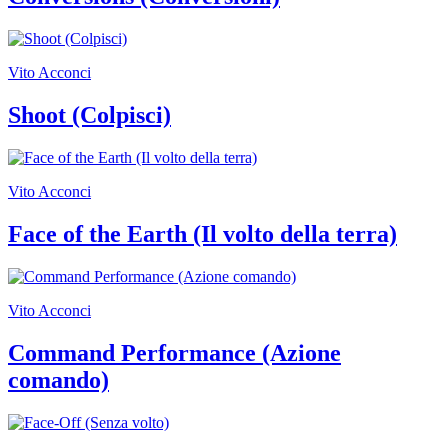
guidate
Progetto
Summer
School
Vito Acconci
Progetti
Speciali
Shoot (Colpisci)
Ricerca
Storia
Sedi
Tutte
le
Vito Acconci
sedi
Edificio
Face of the Earth (Il volto della terra)
Castello
Manica
Lunga
Villa
Vito Acconci
Cerruti
Cosmo
Command Performance (Azione
Digitale
Visita
comando)
Biglietti
Shop
Chi
siamo