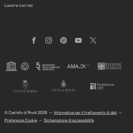
Cerruti
Lavora con noi
Cosmo
Digitale
EN
Facebook
Instagram
Pinterest
YouTube
X
Visita
Biglietti
Shop
Chi
siamo
Area
Media
Organizza
© Castello di Rivoli 2026
—
Informativa per il trattamento di dati
—
il
Preferenze Cookie
—
Dichiarazione di accessibilità
tuo
evento