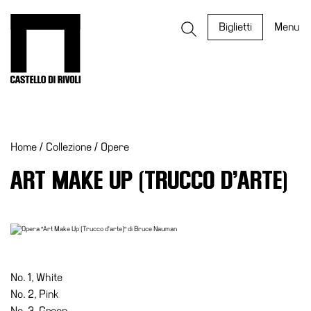
Salta
al
Castello di Rivoli - Vai all'homepage
Biglietti
Menu
contenuto
Programmi
Mostre
Home
/
Collezione
/
Opere
Eventi
Archivi
ART MAKE UP (TRUCCO D’ARTE)
del
Museo
Cosmo
Digitale
EN
No. 1, White
No. 2, Pink
Collezione
No. 3, Green