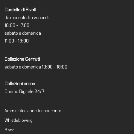
School
Castello di Rivoli
Progetti
da mercoledì a venerdì
Speciali
10:00 - 17:00
EN
sabato e domenica
11:00 - 18:00
Ricerca
Storia
Collezione Cerruti
Sedi
sabato e domenica 10:30 - 18:00
Tutte
le
Collezioni online
sedi
Cosmo Digitale 24/7
Edificio
Castello
Amministrazione trasparente
Manica
Whistleblowing
Lunga
Bandi
Villa