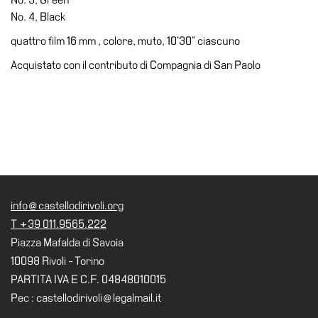
Accessibilità
No. 4, Black
Educazione
quattro film 16 mm , colore, muto, 10’30” ciascuno
Educazione
Acquistato con il contributo di Compagnia di San Paolo
News
Dipartimento
Educazione
Formazione
e
Ricerca
Famiglie
info@castellodirivoli.org
Scuole
T +39 011.9565.222
Piazza Mafalda di Savoia
Visite
10098 Rivoli - Torino
guidate
PARTITA IVA E C.F. 04848010015
Progetto
Pec : castellodirivoli@legalmail.it
Summer