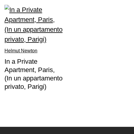
Visita
Biglietti
Shop
Chi
siamo
Helmut Newton
Area
In a Private
Media
Apartment, Paris,
Organizza
(In un appartamento
il
privato, Parigi)
tuo
evento
Amministrazione
trasparente
Whistleblowing
Sostieni