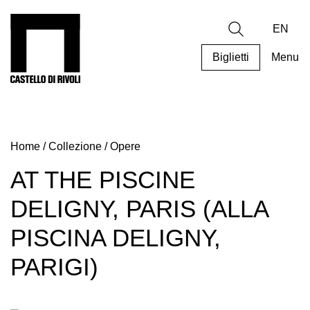
Salta
al
Castello di Rivoli - Vai all'homepage
Ricerca
contenuto
EN
Biglietti
Menu
Programmi
Mostre
Home
/
Collezione
/
Opere
Eventi
Archivi
AT THE PISCINE
del
DELIGNY, PARIS (ALLA
Museo
Cosmo
PISCINA DELIGNY,
Digitale
PARIGI)
Collezione
Accessibilità