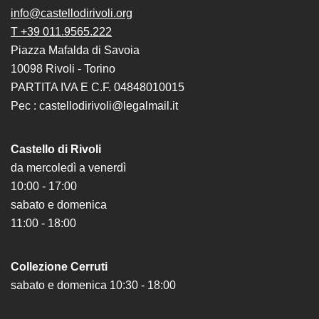
il
info@castellodirivoli.org
museo
T +39 011.9565.222
Piazza Mafalda di Savoia
10098 Rivoli - Torino
PARTITA IVA E C.F. 04848010015
Pec : castellodirivoli@legalmail.it
Castello di Rivoli
da mercoledì a venerdì
10:00 - 17:00
sabato e domenica
11:00 - 18:00
Collezione Cerruti
sabato e domenica 10:30 - 18:00