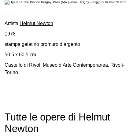
Educazione
Educazione
News
Artista
Helmut Newton
Dipartimento
1978
Educazione
stampa gelatino bromuro d’argento
Formazione
50,5 x 60,5 cm
e
Ricerca
Castello di Rivoli Museo d’Arte Contemporanea, Rivoli-
Torino
Famiglie
Scuole
Visite
guidate
Progetto
Tutte le opere di Helmut
Summer
Newton
School
Progetti