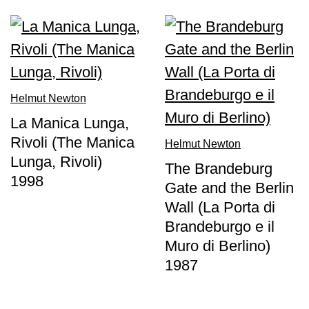
Speciali
Ricerca
Storia
Sedi
Helmut Newton
Tutte
La Manica Lunga,
le
Rivoli (The Manica
sedi
Helmut Newton
Lunga, Rivoli)
The Brandeburg
Edificio
1998
Castello
Gate and the Berlin
Wall (La Porta di
Manica
Lunga
Brandeburgo e il
Muro di Berlino)
Villa
1987
Cerruti
Cosmo
Digitale