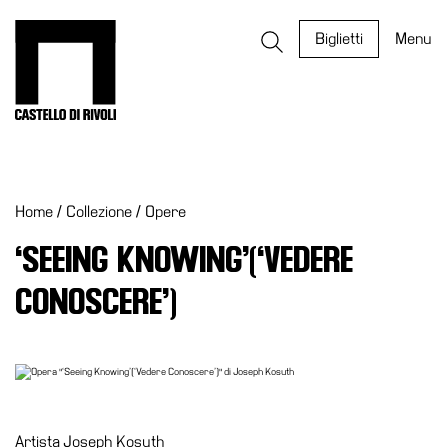
Salta
al
Castello di Rivoli - Vai all'homepage
Biglietti
Menu
contenuto
Programmi
Mostre
Home
/
Collezione
/
Opere
Eventi
Archivi
‘SEEING KNOWING’(‘VEDERE
del
CONOSCERE’)
Museo
Cosmo
Digitale
EN
Collezione
Artista
Joseph Kosuth