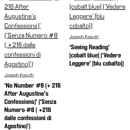
School
Progetti
Speciali
EN
Joseph Kosuth
Ricerca
‘Seeing Reading’
Storia
[cobalt blue] (‘Vedere
Sedi
Leggere’ [blu cobalto])
Tutte
Joseph Kosuth
le
sedi
‘No Number #8 (+ 216
After Augustine’s
Edificio
Castello
Confessions)’ (‘Senza
Numero #8 ( +216
Manica
dalle confessioni di
Lunga
Agostino)’)
Villa