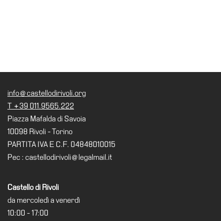
Cerruti
Cosmo
Digitale
EN
Visita
Biglietti
info@castellodirivoli.org
Shop
T +39 011.9565.222
Piazza Mafalda di Savoia
Chi
10098 Rivoli - Torino
siamo
PARTITA IVA E C.F. 04848010015
Area
Pec : castellodirivoli@legalmail.it
Media
Organizza
Castello di Rivoli
il
da mercoledì a venerdì
tuo
10:00 - 17:00
evento