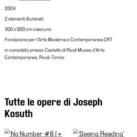
Accessibilità
2004
Educazione
2 elementi illuminati
Educazione
300 x 900 cm ciascuno
News
Fondazione per l’Arte Moderna e Contemporanea CRT
Dipartimento
in comodato presso Castello di Rivoli Museo d’Arte
Educazione
Contemporanea, Rivoli-Torino
Formazione
e
Ricerca
Famiglie
Scuole
Tutte le opere di Joseph
Visite
Kosuth
guidate
Progetto
Summer