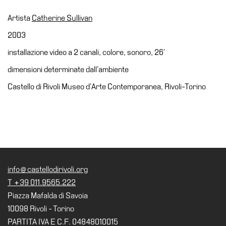
Educazione
Artista
Catherine Sullivan
Educazione
2003
News
Dipartimento
installazione video a 2 canali, colore, sonoro, 26’
Educazione
dimensioni determinate dall’ambiente
Formazione
Castello di Rivoli Museo d’Arte Contemporanea, Rivoli-Torino
e
Ricerca
Famiglie
Scuole
Visite
guidate
info@castellodirivoli.org
T +39 011.9565.222
Progetto
Piazza Mafalda di Savoia
Summer
10098 Rivoli - Torino
School
PARTITA IVA E C.F. 04848010015
Progetti