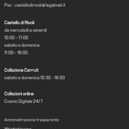
Pec : castellodirivoli@legalmail.it
Speciali
Ricerca
Castello di Rivoli
Storia
da mercoledì a venerdì
Sedi
10:00 - 17:00
sabato e domenica
Tutte
11:00 - 18:00
le
sedi
Edificio
Collezione Cerruti
Castello
sabato e domenica 10:30 - 18:00
Manica
Lunga
Collezioni online
Cosmo Digitale 24/7
Villa
Cerruti
Cosmo
Amministrazione trasparente
Digitale
Whistleblowing