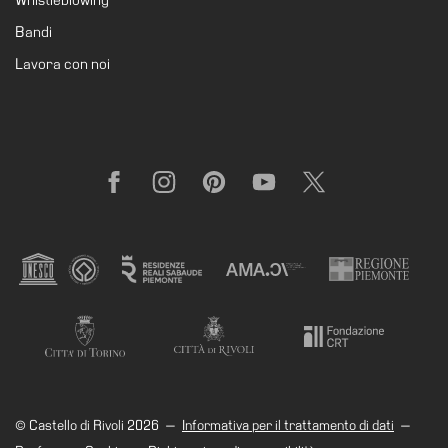
Visita
Bandi
Biglietti
Lavora con noi
Shop
Chi
siamo
Facebook
Instagram
Pinterest
YouTube
X
Area
Media
Organizza
il
tuo
evento
Amministrazione
trasparente
Whistleblowing
© Castello di Rivoli 2026
—
Informativa per il trattamento di dati
—
Sostieni