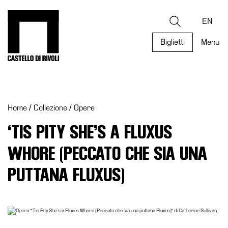
Salta
al
Castello di Rivoli - Vai all'homepage
Ricerca
contenuto
EN
Biglietti
Menu
Programmi
Mostre
Home
/
Collezione
/
Opere
Eventi
Archivi
‘TIS PITY SHE’S A FLUXUS
del
WHORE (PECCATO CHE SIA UNA
Museo
Cosmo
PUTTANA FLUXUS)
Digitale
Collezione
Accessibilità