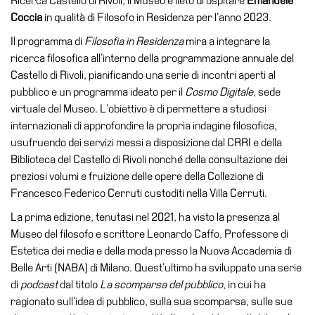
Ricerca Castello di Rivoli, il Museo è lieto di ospitare
Emanuele
Coccia
in qualità di Filosofo in Residenza per l’anno 2023.
Visita
Il programma di
Filosofia
in Residenza
mira a integrare la
Biglietti
ricerca filosofica all’interno della programmazione annuale del
Shop
Castello di Rivoli, pianificando una serie di incontri aperti al
Chi
pubblico e un programma ideato per il
Cosmo Digitale
, sede
siamo
virtuale del Museo. L’obiettivo è di permettere a studiosi
internazionali di approfondire la propria indagine filosofica,
Area
usufruendo dei servizi messi a disposizione dal CRRI e della
Media
Biblioteca del Castello di Rivoli nonché della consultazione dei
Organizza
preziosi volumi e fruizione delle opere della Collezione di
il
Francesco Federico Cerruti custoditi nella Villa Cerruti.
tuo
La prima edizione, tenutasi nel 2021, ha visto la presenza al
evento
Museo del filosofo e scrittore Leonardo Caffo, Professore di
Amministrazione
Estetica dei media e della moda presso la Nuova Accademia di
trasparente
Belle Arti (NABA) di Milano. Quest’ultimo ha sviluppato una serie
di
podcast
dal titolo
La scomparsa del pubblico
, in cui ha
Whistleblowing
ragionato sull’idea di pubblico, sulla sua scomparsa, sulle sue
Sostieni