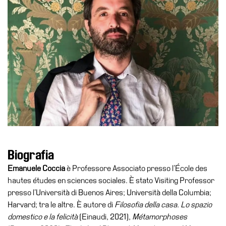
Educazione
Educazione
News
Dipartimento
Educazione
Formazione
e
Ricerca
Famiglie
Scuole
Biografia
Visite
guidate
Emanuele Coccia
è Professore Associato presso l’École des
hautes études en sciences sociales. È stato Visiting Professor
Progetto
presso l’Università di Buenos Aires; Università della Columbia;
Summer
Harvard; tra le altre. È autore di
Filosofia della casa. Lo spazio
School
domestico e la felicità
(Einaudi, 2021),
Métamorphoses
Progetti