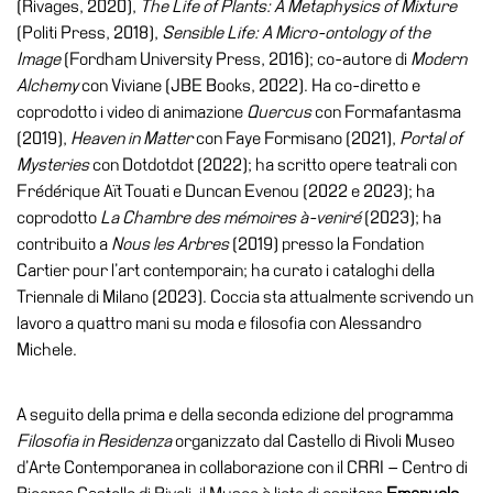
(Rivages, 2020),
The Life of Plants: A Metaphysics of Mixture
Speciali
(Politi Press, 2018),
Sensible Life: A Micro-ontology of the
Image
(Fordham University Press, 2016); co-autore di
Modern
Ricerca
Alchemy
con Viviane (JBE Books, 2022). Ha co-diretto e
Storia
coprodotto i video di animazione
Quercus
con Formafantasma
Sedi
(2019),
Heaven in Matter
con Faye Formisano (2021),
Portal of
Mysteries
con Dotdotdot (2022); ha scritto opere teatrali con
Tutte
Frédérique Aït Touati e Duncan Evenou (2022 e 2023); ha
le
coprodotto
La Chambre des mémoires à-veniré
(2023); ha
sedi
contribuito a
Nous les Arbres
(2019) presso la Fondation
Edificio
Cartier pour l’art contemporain; ha curato i cataloghi della
Castello
Triennale di Milano (2023). Coccia sta attualmente scrivendo un
lavoro a quattro mani su moda e filosofia con Alessandro
Manica
Michele.
Lunga
Villa
A seguito della prima e della seconda edizione del programma
Cerruti
Filosofia
in Residenza
organizzato dal Castello di Rivoli Museo
Cosmo
d’Arte Contemporanea in collaborazione con il CRRI – Centro di
Digitale