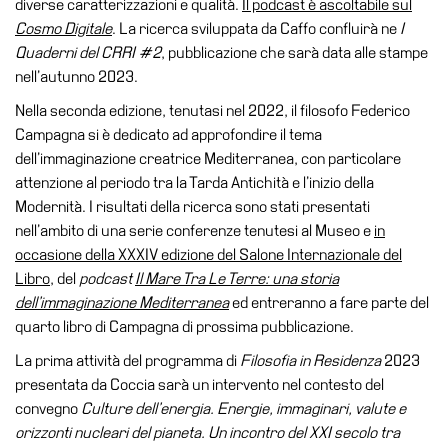
diverse caratterizzazioni e qualità.
Il podcast è ascoltabile sul
il
Cosmo Digitale
. La ricerca sviluppata da Caffo confluirà ne
I
museo
Quaderni del CRRI #2
, pubblicazione che sarà data alle stampe
nell’autunno 2023.
Nella seconda edizione, tenutasi nel 2022, il filosofo Federico
Campagna si è dedicato ad approfondire il tema
dell’immaginazione creatrice Mediterranea, con particolare
attenzione al periodo tra la Tarda Antichità e l’inizio della
Modernità. I risultati della ricerca sono stati presentati
nell’ambito di una serie conferenze tenutesi al Museo e
in
occasione della XXXIV edizione del Salone Internazionale del
Libro
, del
podcast
Il Mare Tra Le Terre: una storia
dell’immaginazione Mediterranea
ed entreranno a fare parte del
quarto libro di Campagna di prossima pubblicazione.
La prima attività del programma di
Filosofia in Residenza
2023
presentata da Coccia sarà un intervento nel contesto del
convegno
Culture dell’energia. Energie, immaginari, valute e
orizzonti nucleari del pianeta. Un incontro del XXI secolo tra