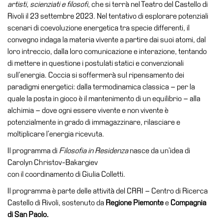
artisti, scienziati e filosofi
, che si terrà nel Teatro del Castello di
Rivoli il 23 settembre 2023. Nel tentativo di esplorare potenziali
scenari di coevoluzione energetica tra specie differenti, il
convegno indaga la materia vivente a partire dai suoi atomi, dal
loro intreccio, dalla loro comunicazione e interazione, tentando
di mettere in questione i postulati statici e convenzionali
sull’energia. Coccia si soffermerà sul ripensamento dei
paradigmi energetici: dalla termodinamica classica – per la
quale la posta in gioco è il mantenimento di un equilibrio – alla
alchimia – dove ogni essere vivente e non vivente è
potenzialmente in grado di immagazzinare, rilasciare e
moltiplicare l’energia ricevuta.
Il programma di
Filosofia in Residenza
nasce da un’idea di
Carolyn Christov-Bakargiev
con il coordinamento di Giulia Colletti.
Il programma è parte delle attività del CRRI – Centro di Ricerca
Castello di Rivoli, sostenuto da
Regione Piemonte
e
Compagnia
di San Paolo.