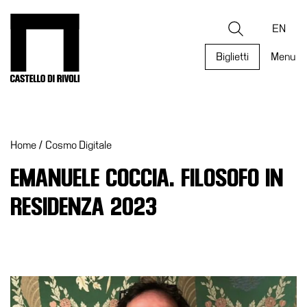
Salta
al
Castello di Rivoli - Vai all'homepage
Ricerca
contenuto
EN
Biglietti
Menu
Programmi
Mostre
Home
/
Cosmo Digitale
Eventi
Archivi
EMANUELE COCCIA. FILOSOFO IN
del
RESIDENZA 2023
Museo
Cosmo
Digitale
Collezione
Accessibilità