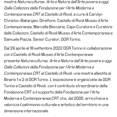
mostra
Naturecultures. Arte e Natura dall’Arte povera a oggi.
Visita
Dalle Collezioni della Fondazione per l’Arte Moderna e
Contemporanea CRT al Castello di Rivoli
, a cura di Carolyn
Biglietti
Christov-Bakargiev, Direttore, Castello di Rivoli Museo d’Arte
Shop
Contemporanea, Marcella Beccaria, Capo Curatore e Curatore
delle Collezioni, Castello di Rivoli Museo d’Arte Contemporanea e
Chi
Samuele Piazza, Senior Curator, OGR Torino.
siamo
Dal 29 aprile al 18 settembre 2022 OGR Torino in collaborazione
Area
con il Castello di Rivoli Museo d’Arte Contemporanea
Media
presenta
Naturecultures. Arte e Natura dall’Arte povera a oggi.
Organizza
Dalle Collezioni della Fondazione per l’Arte Moderna e
il
Contemporanea CRT al Castello di Rivoli
, una mostra allestita al
tuo
Binario 1 e 2 di OGR Torino. L’esposizione è organizzata da OGR
evento
Torino e Castello di Rivoli, con il contributo straordinario della
Amministrazione
Fondazione CRT e il supporto della Fondazione per l’Arte
trasparente
Moderna e Contemporanea CRT che, dal 2000, arricchisce e
valorizza il patrimonio culturale e artistico del territorio in una
Whistleblowing
dimensione internazionale.
Sostieni