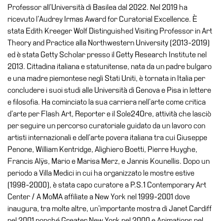
Professor all’Università di Basilea dal 2022. Nel 2019 ha
ricevuto l’Audrey Irmas Award for Curatorial Excellence. È
stata Edith Kreeger Wolf Distinguished Visiting Professor in Art
Theory and Practice alla Northwestern University (2013-2019)
ed è stata Getty Scholar presso il Getty Research Institute nel
2013. Cittadina italiana e statunitense, nata da un padre bulgaro
e una madre piemontese negli Stati Uniti, è tornata in Italia per
concludere i suoi studi alle Università di Genova e Pisa in lettere
e filosofia. Ha cominciato la sua carriera nell’arte come critica
d’arte per Flash Art, Reporter e il Sole24Ore, attività che lasciò
per seguire un percorso curatoriale guidato da un lavoro con
artisti internazionali e dell’arte povera italiana tra cui Giuseppe
Penone, William Kentridge, Alighiero Boetti, Pierre Huyghe,
Francis Alÿs, Mario e Marisa Merz, e Jannis Kounellis. Dopo un
periodo a Villa Medici in cui ha organizzato le mostre estive
(1998-2000), è stata capo curatore a P.S.1 Contemporary Art
Center / A MoMA affiliate a New York nel 1999-2001 dove
inaugura, tra molte altre, un’importante mostra di Janet Cardiff
nel 2001 nonché Greater New York nel 2000 e Animations nel