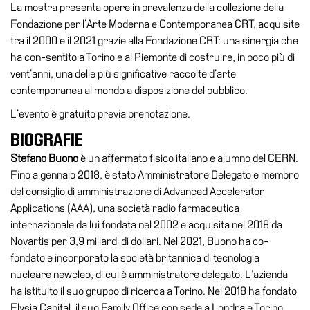
La mostra presenta opere in prevalenza della collezione della
il
Fondazione per l’Arte Moderna e Contemporanea CRT, acquisite
museo
tra il 2000 e il 2021 grazie alla Fondazione CRT: una sinergia che
ha con-sentito a Torino e al Piemonte di costruire, in poco più di
vent’anni, una delle più significative raccolte d’arte
contemporanea al mondo a disposizione del pubblico.
L’evento è gratuito previa prenotazione.
BIOGRAFIE
Stefano Buono
è un affermato fisico italiano e alumno del CERN.
Fino a gennaio 2018, è stato Amministratore Delegato e membro
del consiglio di amministrazione di Advanced Accelerator
Applications (AAA), una società radio farmaceutica
internazionale da lui fondata nel 2002 e acquisita nel 2018 da
Novartis per 3,9 miliardi di dollari. Nel 2021, Buono ha co-
fondato e incorporato la società britannica di tecnologia
nucleare newcleo, di cui è amministratore delegato. L’azienda
ha istituito il suo gruppo di ricerca a Torino. Nel 2018 ha fondato
Elysia Capital, il suo Family Office con sede a Londra e Torino,