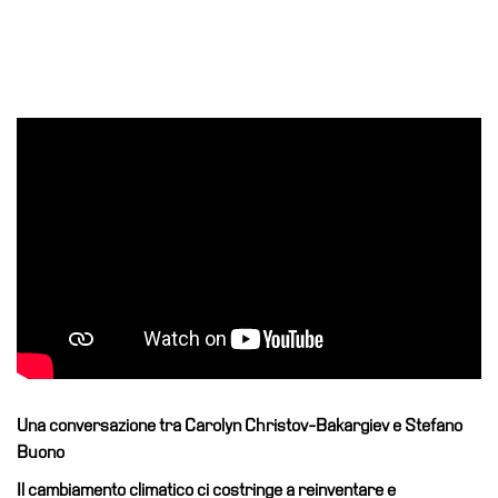
Educazione
Educazione
News
Dipartimento
Educazione
Formazione
e
Ricerca
Famiglie
Scuole
Visite
guidate
Progetto
Una conversazione tra Carolyn Christov-Bakargiev e Stefano
Summer
Buono
School
Il cambiamento climatico ci costringe a reinventare e
Progetti