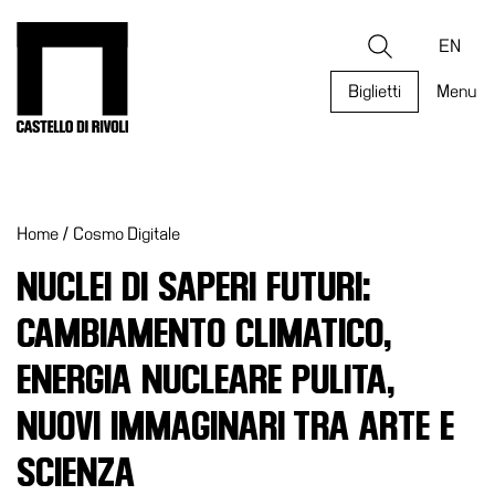
Salta
al
Castello di Rivoli - Vai all'homepage
Ricerca
contenuto
EN
Biglietti
Menu
Programmi
Mostre
Home
/
Cosmo Digitale
Eventi
Archivi
NUCLEI DI SAPERI FUTURI:
del
CAMBIAMENTO CLIMATICO,
Museo
Cosmo
ENERGIA NUCLEARE PULITA,
Digitale
NUOVI IMMAGINARI TRA ARTE E
Collezione
SCIENZA
Accessibilità