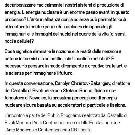
decarbonizzare radicalmente i nostri sistemi di produzione di
Speciali
energia. L’energia nucleare è un enorme passo avanti in questo
Ricerca
processo? L’arte in alleanza con la scienza può permetterci di
affrontare le nostre paure del nucleare rimappando gli
Storia
immaginari e le immagini dei nuclei nel cuore della vita (di semi,
Sedi
noci e cellule)?
Tutte
Cosa significa eliminare la nozione e la realtà delle reazioni a
le
catena in termini sia scientifici, sia filosofici e artistici? È
sedi
necessario pensare in modo dirompente e creativo tra le arti e
Edificio
le scienze per immaginare il futuro.
Castello
In questa conversazione, Carolyn Christov-Bakargiev, direttore
Manica
del Castello di Rivoli parla con Stefano Buono, fisico e co-
Lunga
fondatore di Newcleo, la prossima generazione di energia
nucleare sicura basata su acceleratori di particelle e fissione.
Villa
Cerruti
L’incontro è parte dei Public Programs realizzati dal Castello di
Rivoli Museo d’Arte Contemporanea e dalla Fondazione per
Cosmo
l’Arte Moderna e Contemporanea CRT per la
Digitale