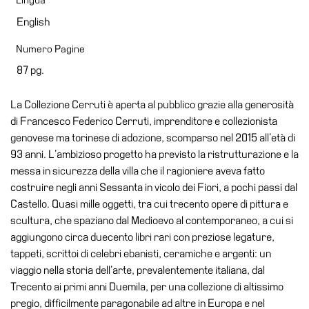
Lingua
Visita
English
Biglietti
Numero Pagine
Shop
87 pg.
Chi
siamo
La Collezione Cerruti è aperta al pubblico grazie alla generosità
di Francesco Federico Cerruti, imprenditore e collezionista
Area
genovese ma torinese di adozione, scomparso nel 2015 all’età di
Media
93 anni. L’ambizioso progetto ha previsto la ristrutturazione e la
Organizza
messa in sicurezza della villa che il ragioniere aveva fatto
il
costruire negli anni Sessanta in vicolo dei Fiori, a pochi passi dal
tuo
Castello. Quasi mille oggetti, tra cui trecento opere di pittura e
evento
scultura, che spaziano dal Medioevo al contemporaneo, a cui si
aggiungono circa duecento libri rari con preziose legature,
Amministrazione
tappeti, scrittoi di celebri ebanisti, ceramiche e argenti: un
trasparente
viaggio nella storia dell’arte, prevalentemente italiana, dal
Whistleblowing
Trecento ai primi anni Duemila, per una collezione di altissimo
pregio, difficilmente paragonabile ad altre in Europa e nel
Sostieni