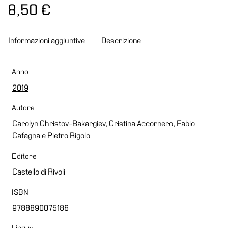
8,50
€
Speciali
Ricerca
Informazioni aggiuntive
Descrizione
Storia
Sedi
Anno
Tutte
2019
le
sedi
Autore
Edificio
Carolyn Christov-Bakargiev, Cristina Accornero, Fabio
Castello
Cafagna e Pietro Rigolo
Manica
Editore
Lunga
Castello di Rivoli
Villa
ISBN
Cerruti
9788890075186
Cosmo
Digitale