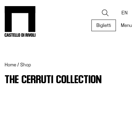
Salta
al
Castello di Rivoli - Vai all'homepage
Ricerca
contenuto
EN
Biglietti
Menu
Programmi
Mostre
Home
/
Shop
Eventi
Archivi
THE CERRUTI COLLECTION
del
Museo
Cosmo
Digitale
Collezione
Accessibilità