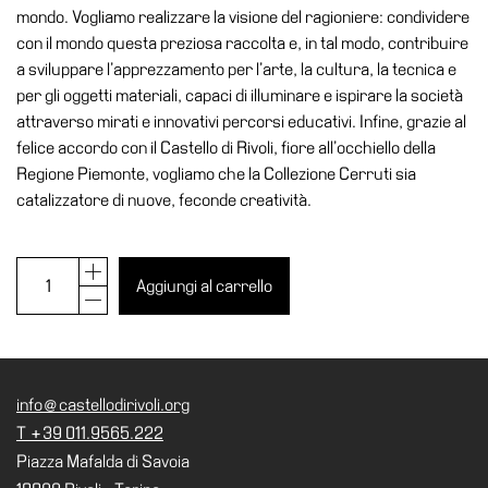
mondo. Vogliamo realizzare la visione del ragioniere: condividere
il
con il mondo questa preziosa raccolta e, in tal modo, contribuire
museo
a sviluppare l’apprezzamento per l’arte, la cultura, la tecnica e
per gli oggetti materiali, capaci di illuminare e ispirare la società
attraverso mirati e innovativi percorsi educativi. Infine, grazie al
felice accordo con il Castello di Rivoli, fiore all’occhiello della
Regione Piemonte, vogliamo che la Collezione Cerruti sia
catalizzatore di nuove, feconde creatività.
The
Cerruti
Aggiungi al carrello
Collection
quantità
info@castellodirivoli.org
T +39 011.9565.222
Piazza Mafalda di Savoia