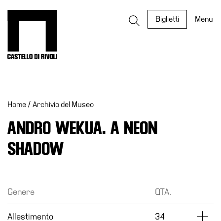
Salta
al
Castello di Rivoli - Vai all'homepage
Biglietti
Menu
contenuto
Programmi
Mostre
Home
/
Archivio del Museo
Eventi
Archivi
ANDRO WEKUA. A NEON
del
SHADOW
Museo
Cosmo
Digitale
Genere
QTA.
EN
Collezione
Dettag
Allestimento
34