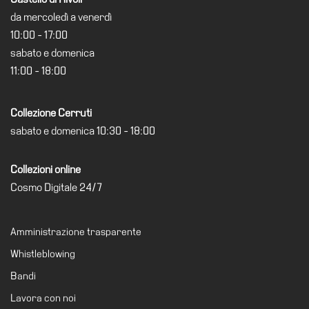
Cerruti
da mercoledì a venerdì
Cosmo
10:00 - 17:00
Digitale
sabato e domenica
11:00 - 18:00
EN
Visita
Collezione Cerruti
Biglietti
sabato e domenica 10:30 - 18:00
Shop
Collezioni online
Chi
siamo
Cosmo Digitale 24/7
Area
Media
Amministrazione trasparente
Organizza
Whistleblowing
il
Bandi
tuo
Lavora con noi
evento