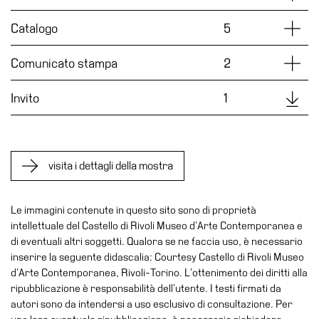
Accessibilità
Dettag
Catalogo
5
Educazione
Educazione
Dettag
Comunicato stampa
2
News
Downl
Invito
1
Dipartimento
Educazione
Formazione
e
visita i dettagli della mostra
Ricerca
Famiglie
Le immagini contenute in questo sito sono di proprietà
Scuole
intellettuale del Castello di Rivoli Museo d’Arte Contemporanea e
di eventuali altri soggetti. Qualora se ne faccia uso, è necessario
Visite
inserire la seguente didascalia: Courtesy Castello di Rivoli Museo
guidate
d’Arte Contemporanea, Rivoli-Torino. L’ottenimento dei diritti alla
Progetto
ripubblicazione è responsabilità dell’utente. I testi firmati da
autori sono da intendersi a uso esclusivo di consultazione. Per
Summer