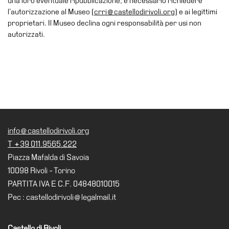
una loro eventuale ripubblicazione, è necessario richiedere
School
l’autorizzazione al Museo (
crri@castellodirivoli.org
) e ai legittimi
Progetti
proprietari. Il Museo declina ogni responsabilità per usi non
Speciali
autorizzati.
EN
Ricerca
Storia
Sedi
Tutte
info@castellodirivoli.org
le
T +39 011.9565.222
sedi
Piazza Mafalda di Savoia
Edificio
10098 Rivoli - Torino
Castello
PARTITA IVA E C.F. 04848010015
Manica
Pec : castellodirivoli@legalmail.it
Lunga
Villa
Castello di Rivoli