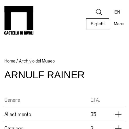
Salta
al
Castello di Rivoli - Vai all'homepage
Ricerca
contenuto
EN
Biglietti
Menu
Programmi
Mostre
Home
/
Archivio del Museo
Eventi
Archivi
ARNULF RAINER
del
Museo
Cosmo
Genere
QTA.
Digitale
Collezione
Dettag
Allestimento
35
Accessibilità
Dettag
Catalogo
2