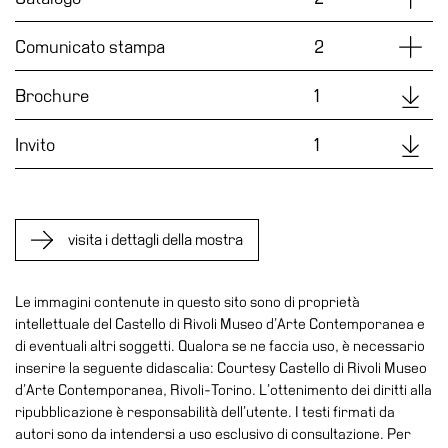
Educazione
Educazione
Dettag
Comunicato stampa
2
News
Downl
Brochure
1
Dipartimento
Educazione
Downl
Invito
1
Formazione
e
Ricerca
Famiglie
visita i dettagli della mostra
Scuole
Le immagini contenute in questo sito sono di proprietà
Visite
intellettuale del Castello di Rivoli Museo d’Arte Contemporanea e
guidate
di eventuali altri soggetti. Qualora se ne faccia uso, è necessario
Progetto
inserire la seguente didascalia: Courtesy Castello di Rivoli Museo
Summer
d’Arte Contemporanea, Rivoli-Torino. L’ottenimento dei diritti alla
ripubblicazione è responsabilità dell’utente. I testi firmati da
School
autori sono da intendersi a uso esclusivo di consultazione. Per
Progetti