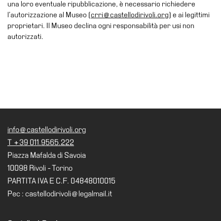
una loro eventuale ripubblicazione, è necessario richiedere
Speciali
l’autorizzazione al Museo (
crri@castellodirivoli.org
) e ai legittimi
proprietari. Il Museo declina ogni responsabilità per usi non
Ricerca
autorizzati.
Storia
Sedi
Tutte
le
sedi
Edificio
info@castellodirivoli.org
Castello
T +39 011.9565.222
Manica
Piazza Mafalda di Savoia
Lunga
10098 Rivoli - Torino
Villa
PARTITA IVA E C.F. 04848010015
Cerruti
Pec : castellodirivoli@legalmail.it
Cosmo
Digitale