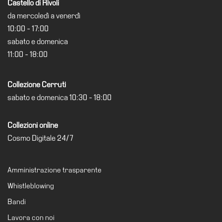
Castello di Rivoli
Visita
da mercoledì a venerdì
10:00 - 17:00
Biglietti
sabato e domenica
Shop
11:00 - 18:00
Chi
siamo
Collezione Cerruti
Area
sabato e domenica 10:30 - 18:00
Media
Organizza
Collezioni online
il
Cosmo Digitale 24/7
tuo
evento
Amministrazione trasparente
Amministrazione
trasparente
Whistleblowing
Whistleblowing
Bandi
Lavora con noi
Sostieni