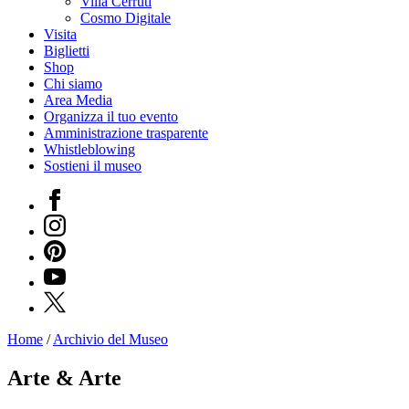
Villa Cerruti
Cosmo Digitale
Visita
Biglietti
Shop
Chi siamo
Area Media
Organizza il tuo evento
Amministrazione trasparente
Whistleblowing
Sostieni il museo
Facebook
Instagram
Pinterest
YouTube
X
Home
/
Archivio del Museo
Programmi
Mostre
Arte & Arte
Eventi
Archivi