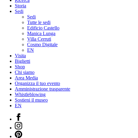
Ricerca
Storia
Sedi
Sedi
Tutte le sedi
Edificio Castello
Manica Lunga
Villa Cerruti
Cosmo Digitale
EN
Visita
Biglietti
Shop
Chi siamo
Area Media
Organizza il tuo evento
Amministrazione trasparente
Whistleblowing
Sostieni il museo
EN
Facebook
Instagram
Pinterest