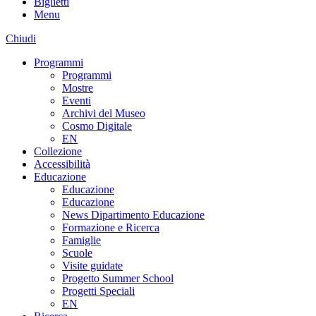
Biglietti
Menu
Chiudi
Programmi
Programmi
Mostre
Eventi
Archivi del Museo
Cosmo Digitale
EN
Collezione
Accessibilità
Educazione
Educazione
Educazione
News Dipartimento Educazione
Formazione e Ricerca
Famiglie
Scuole
Visite guidate
Progetto Summer School
Progetti Speciali
EN