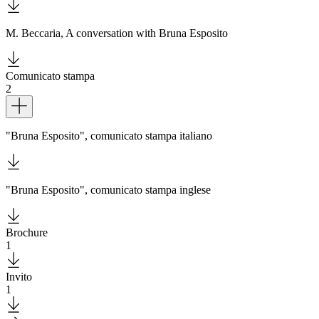
Biglietti
Shop
M. Beccaria, A conversation with Bruna Esposito
Chi
siamo
Area
Media
Comunicato stampa
Organizza
2
il
Dettagli
tuo
evento
"Bruna Esposito", comunicato stampa italiano
Amministrazione
trasparente
Whistleblowing
Sostieni
il
"Bruna Esposito", comunicato stampa inglese
museo
EN
Brochure
1
Download
Invito
1
Download