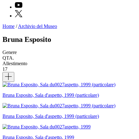
YouTube
X
Home
/
Archivio del Museo
Programmi
Mostre
Bruna Esposito
Eventi
Archivi
Genere
del
QTA.
Museo
Allestimento
Cosmo
17
Digitale
Dettagli
EN
Collezione
Accessibilità
Educazione
Bruna Esposito, Sala d'aspetto, 1999 (particolare)
Educazione
News
Dipartimento
Educazione
Bruna Esposito, Sala d'aspetto, 1999 (particolare)
Formazione
e
Ricerca
Famiglie
Bruna Esposito, Sala d'aspetto, 1999