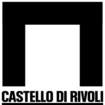
Salta
Castello
al
di
contenuto
Rivoli
-
Vai
all'homepage