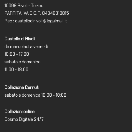
Cerruti
10098 Rivoli - Torino
PARTITA IVA E C.F. 04848010015
Cosmo
Pec : castellodirivoli@legalmail.it
Digitale
EN
Castello di Rivoli
Visita
da mercoledì a venerdì
Biglietti
10:00 - 17:00
sabato e domenica
Shop
11:00 - 18:00
Chi
siamo
Collezione Cerruti
Area
sabato e domenica 10:30 - 18:00
Media
Organizza
Collezioni online
il
Cosmo Digitale 24/7
tuo
evento