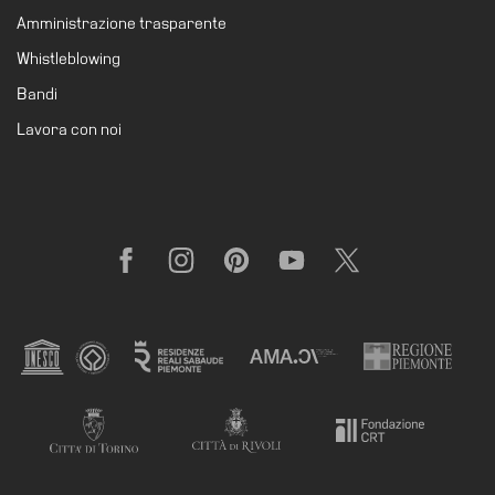
Amministrazione
Amministrazione trasparente
trasparente
Whistleblowing
Whistleblowing
Bandi
Sostieni
Lavora con noi
il
museo
EN
Facebook
Instagram
Pinterest
YouTube
X