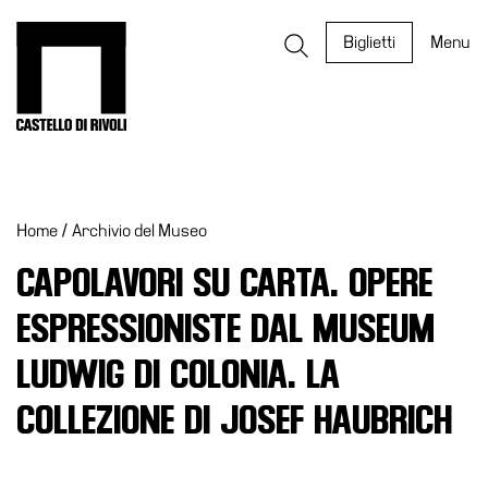
Salta
al
Castello di Rivoli - Vai all'homepage
Biglietti
Menu
contenuto
Programmi
Mostre
Home
/
Archivio del Museo
Eventi
Archivi
CAPOLAVORI SU CARTA. OPERE
del
ESPRESSIONISTE DAL MUSEUM
Museo
Cosmo
LUDWIG DI COLONIA. LA
Digitale
COLLEZIONE DI JOSEF HAUBRICH
EN
Collezione