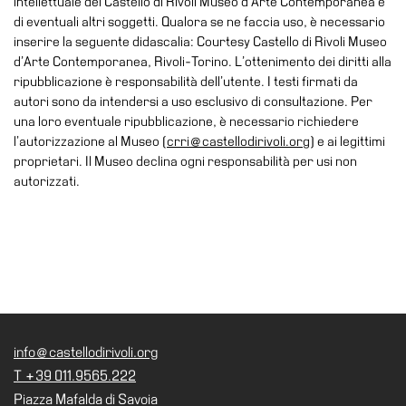
intellettuale del Castello di Rivoli Museo d’Arte Contemporanea e
School
di eventuali altri soggetti. Qualora se ne faccia uso, è necessario
Progetti
inserire la seguente didascalia: Courtesy Castello di Rivoli Museo
Speciali
d’Arte Contemporanea, Rivoli-Torino. L’ottenimento dei diritti alla
ripubblicazione è responsabilità dell’utente. I testi firmati da
EN
autori sono da intendersi a uso esclusivo di consultazione. Per
una loro eventuale ripubblicazione, è necessario richiedere
Ricerca
l’autorizzazione al Museo (
crri@castellodirivoli.org
) e ai legittimi
Storia
proprietari. Il Museo declina ogni responsabilità per usi non
autorizzati.
Sedi
Tutte
le
sedi
Edificio
Castello
Manica
info@castellodirivoli.org
Lunga
T +39 011.9565.222
Villa
Piazza Mafalda di Savoia