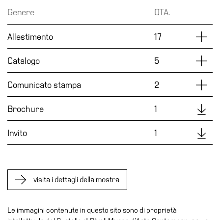
Accessibilità
Genere
QTA.
Educazione
Dettag
Allestimento
17
Educazione
News
Dettag
Catalogo
5
Dipartimento
Educazione
Dettag
Comunicato stampa
2
Formazione
Downl
Brochure
1
e
Ricerca
Downl
Invito
1
Famiglie
Scuole
Visite
visita i dettagli della mostra
guidate
Progetto
Le immagini contenute in questo sito sono di proprietà
Summer