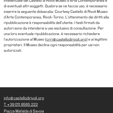
intellettuale del Castello di Rivoli Museo d’Arte Contemporanea e
Speciali
di eventuali altri soggetti. Qualora se ne faccia uso, è necessario
inserire la seguente didascalia: Courtesy Castello di Rivoli Museo
Ricerca
d’Arte Contemporanea, Rivoli-Torino. L’ottenimento dei diritti alla
ripubblicazione è responsabilità dell’utente. I testi firmati da
Storia
autori sono da intendersi a uso esclusivo di consultazione. Per
Sedi
una loro eventuale ripubblicazione, è necessario richiedere
l’autorizzazione al Museo (
crri@castellodirivoli.org
) e ai legittimi
Tutte
proprietari. Il Museo declina ogni responsabilità per usi non
le
autorizzati.
sedi
Edificio
Castello
Manica
Lunga
Villa
Cerruti
info@castellodirivoli.org
T +39 011.9565.222
Cosmo
Digitale
Piazza Mafalda di Savoia