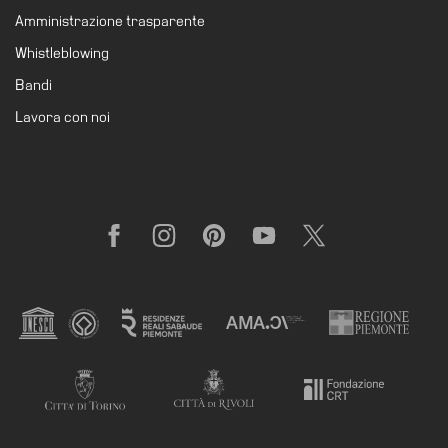
il
Amministrazione trasparente
museo
Whistleblowing
Bandi
Lavora con noi
Facebook
Instagram
Pinterest
YouTube
X