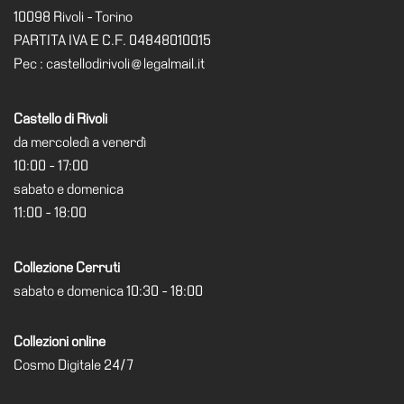
10098 Rivoli - Torino
Visita
PARTITA IVA E C.F. 04848010015
Biglietti
Pec : castellodirivoli@legalmail.it
Shop
Chi
Castello di Rivoli
siamo
da mercoledì a venerdì
10:00 - 17:00
Area
Media
sabato e domenica
11:00 - 18:00
Organizza
il
tuo
Collezione Cerruti
evento
sabato e domenica 10:30 - 18:00
Amministrazione
trasparente
Collezioni online
Cosmo Digitale 24/7
Whistleblowing
Sostieni