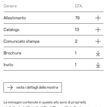
Educazione
Genere
QTA.
Educazione
Dettag
Allestimento
79
News
Dipartimento
Dettag
Catalogo
13
Educazione
Formazione
Dettag
Comunicato stampa
2
e
Ricerca
Downl
Brochure
1
Famiglie
Downl
Invito
1
Scuole
Visite
guidate
Progetto
visita i dettagli della mostra
Summer
School
Le immagini contenute in questo sito sono di proprietà
Progetti