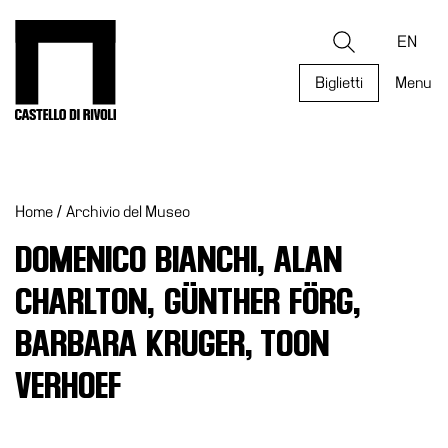
Salta
al
Castello di Rivoli - Vai all'homepage
Ricerca
contenuto
EN
Biglietti
Menu
Programmi
Mostre
Home
/
Archivio del Museo
Eventi
Archivi
DOMENICO BIANCHI, ALAN
del
CHARLTON, GÜNTHER FÖRG,
Museo
Cosmo
BARBARA KRUGER, TOON
Digitale
VERHOEF
Collezione
Accessibilità