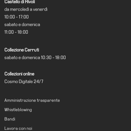
Castello di Rivoli
Cerruti
da mercoledì a venerdì
Cosmo
10:00 - 17:00
Digitale
sabato e domenica
EN
11:00 - 18:00
Visita
Collezione Cerruti
Biglietti
sabato e domenica 10:30 - 18:00
Shop
Chi
Collezioni online
siamo
Cosmo Digitale 24/7
Area
Media
Amministrazione trasparente
Organizza
Whistleblowing
il
Bandi
tuo
evento
Lavora con noi