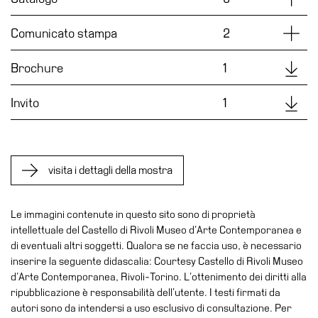
Accessibilità
Dettag
Comunicato stampa
2
Educazione
Educazione
Downl
Brochure
1
News
Dipartimento
Downl
Invito
1
Educazione
Formazione
e
visita i dettagli della mostra
Ricerca
Famiglie
Le immagini contenute in questo sito sono di proprietà
Scuole
intellettuale del Castello di Rivoli Museo d’Arte Contemporanea e
di eventuali altri soggetti. Qualora se ne faccia uso, è necessario
Visite
inserire la seguente didascalia: Courtesy Castello di Rivoli Museo
guidate
d’Arte Contemporanea, Rivoli-Torino. L’ottenimento dei diritti alla
Progetto
ripubblicazione è responsabilità dell’utente. I testi firmati da
Summer
autori sono da intendersi a uso esclusivo di consultazione. Per