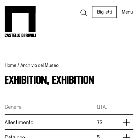
Salta
al
Castello di Rivoli - Vai all'homepage
Biglietti
Menu
contenuto
Programmi
Mostre
Home
/
Archivio del Museo
Eventi
Archivi
EXHIBITION, EXHIBITION
del
Museo
Cosmo
Genere
QTA.
Digitale
EN
Dettag
Allestimento
72
Collezione
Dettag
Catalogo
5