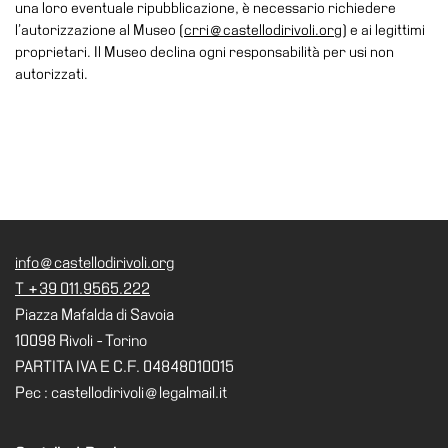
School
una loro eventuale ripubblicazione, è necessario richiedere
l’autorizzazione al Museo (
crri@castellodirivoli.org
) e ai legittimi
Progetti
proprietari. Il Museo declina ogni responsabilità per usi non
Speciali
autorizzati.
EN
Ricerca
Storia
Sedi
Tutte
info@castellodirivoli.org
le
sedi
T +39 011.9565.222
Piazza Mafalda di Savoia
Edificio
10098 Rivoli - Torino
Castello
PARTITA IVA E C.F. 04848010015
Manica
Pec : castellodirivoli@legalmail.it
Lunga
Villa