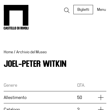
Salta
al
Castello di Rivoli - Vai all'homepage
Biglietti
Menu
contenuto
Programmi
Mostre
Home
/
Archivio del Museo
Eventi
Archivi
JOEL-PETER WITKIN
del
Museo
Cosmo
Genere
QTA.
Digitale
EN
Dettag
Allestimento
50
Collezione
Dettag
Catalogo
2