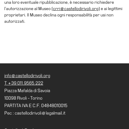
School
una loro eventuale ripubblicazione, è necessario richiedere
l’autorizzazione al Museo (
crri@castellodirivoli.org
) e ai legittimi
Progetti
proprietari. Il Museo declina ogni responsabilità per usi non
Speciali
autorizzati.
EN
Ricerca
Storia
Sedi
Tutte
info@castellodirivoli.org
le
sedi
T +39 011.9565.222
Piazza Mafalda di Savoia
Edificio
10098 Rivoli - Torino
Castello
PARTITA IVA E C.F. 04848010015
Manica
Pec : castellodirivoli@legalmail.it
Lunga
Villa