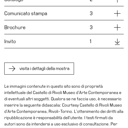
Accessibilità
Dettag
Comunicato stampa
3
Educazione
Educazione
Dettag
Brochure
3
News
Dipartimento
Downl
Invito
1
Educazione
Formazione
e
visita i dettagli della mostra
Ricerca
Famiglie
Le immagini contenute in questo sito sono di proprietà
Scuole
intellettuale del Castello di Rivoli Museo d’Arte Contemporanea e
di eventuali altri soggetti. Qualora se ne faccia uso, è necessario
Visite
inserire la seguente didascalia: Courtesy Castello di Rivoli Museo
guidate
d’Arte Contemporanea, Rivoli-Torino. L’ottenimento dei diritti alla
Progetto
ripubblicazione è responsabilità dell’utente. I testi firmati da
Summer
autori sono da intendersi a uso esclusivo di consultazione. Per