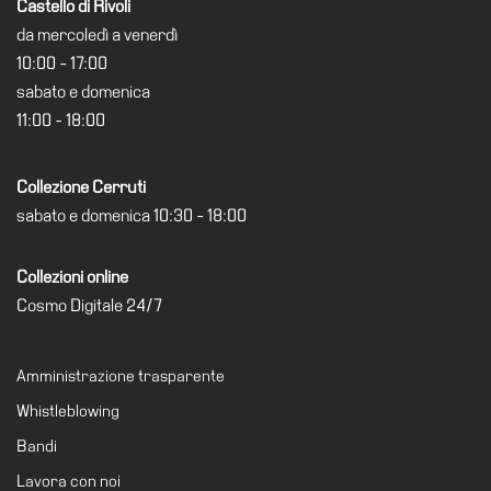
Castello di Rivoli
Cerruti
da mercoledì a venerdì
Cosmo
10:00 - 17:00
Digitale
sabato e domenica
EN
11:00 - 18:00
Visita
Collezione Cerruti
Biglietti
sabato e domenica 10:30 - 18:00
Shop
Chi
Collezioni online
siamo
Cosmo Digitale 24/7
Area
Media
Amministrazione trasparente
Organizza
Whistleblowing
il
Bandi
tuo
evento
Lavora con noi