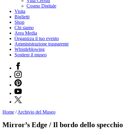
Villa Cerruti
Cosmo Digitale
Visita
Biglietti
Shop
Chi siamo
Area Media
Organizza il tuo evento
Amministrazione trasparente
Whistleblowing
Sostieni il museo
Facebook
Instagram
Pinterest
YouTube
X
Home
/
Archivio del Museo
Programmi
Mostre
Mirror’s Edge / Il bordo dello specchio
Eventi
Archivi