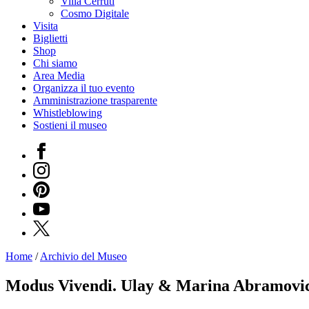
Villa Cerruti
Cosmo Digitale
Visita
Biglietti
Shop
Chi siamo
Area Media
Organizza il tuo evento
Amministrazione trasparente
Whistleblowing
Sostieni il museo
Facebook
Instagram
Pinterest
YouTube
X
Home
/
Archivio del Museo
Programmi
Mostre
Modus Vivendi. Ulay & Marina Abramovic
Eventi
Archivi