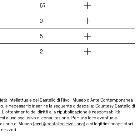
Dettagli
67
Dettagli
3
Dettagli
5
Dettagli
2
ietà intellettuale del Castello di Rivoli Museo d’Arte Contemporanea
uso, è necessario inserire la seguente didascalia: Courtesy Castello di
’ottenimento dei diritti alla ripubblicazione è responsabilità
dersi a uso esclusivo di consultazione. Per una loro eventuale
zazione al Museo (
crri@castellodirivoli.org
) e ai legittimi proprietari.
orizzati.