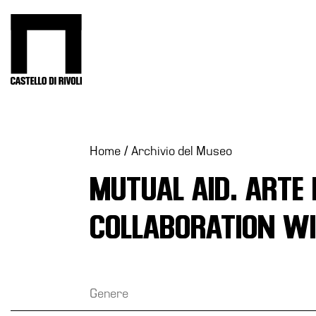
Salta
al
Castello di Rivoli - Vai all'homepage
contenuto
Programmi
Mostre
Eventi
Home
/
Archivio del Museo
Archivi
MUTUAL AID. ARTE 
del
Museo
COLLABORATION W
Cosmo
Digitale
Collezione
Accessibilità
Genere
Educazione