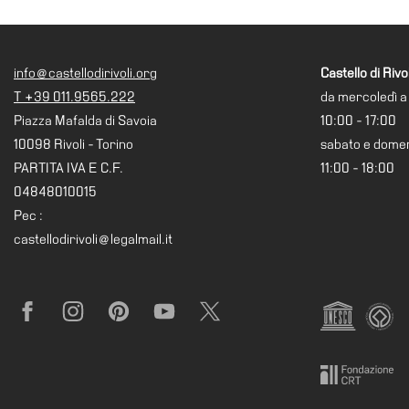
Ricerca
Storia
info@castellodirivoli.org
Castello di Rivol
Sedi
T +39 011.9565.222
da mercoledì a
Tutte
Piazza Mafalda di Savoia
10:00 - 17:00
le
10098 Rivoli - Torino
sabato e dome
sedi
PARTITA IVA E C.F.
11:00 - 18:00
Edificio
04848010015
Castello
Pec :
castellodirivoli@legalmail.it
Manica
Lunga
Villa
Facebook
Instagram
Pinterest
YouTube
X
Cerruti
Cosmo
Digitale
Visita