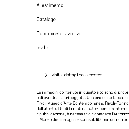
Allestimento
Educazione
News
Catalogo
Dipartimento
Educazione
Comunicato stampa
Formazione
Invito
e
Ricerca
Famiglie
Scuole
visita i dettagli della mostra
Visite
guidate
Le immagini contenute in questo sito sono di propr
e di eventuali altri soggetti. Qualora se ne faccia 
Progetto
Rivoli Museo d’Arte Contemporanea, Rivoli-Torino. L
Summer
dell’utente. I testi firmati da autori sono da inten
School
ripubblicazione, è necessario richiedere l’autoriz
Il Museo declina ogni responsabilità per usi non aut
Progetti
Speciali