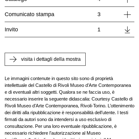
Accessibilità
Comunicato stampa
3
Detta
Educazione
Educazione
Down
Invito
1
News
Dipartimento
Educazione
visita i dettagli della mostra
Formazione
e
Ricerca
Le immagini contenute in questo sito sono di proprietà
intellettuale del Castello di Rivoli Museo d’Arte Contemporanea
Famiglie
e di eventuali altri soggetti. Qualora se ne faccia uso, è
Scuole
necessario inserire la seguente didascalia: Courtesy Castello di
Rivoli Museo d’Arte Contemporanea, Rivoli-Torino. L’ottenimento
Visite
dei diritti alla ripubblicazione è responsabilità dell’utente. I testi
guidate
firmati da autori sono da intendersi a uso esclusivo di
Progetto
consultazione. Per una loro eventuale ripubblicazione, è
necessario richiedere l’autorizzazione al Museo
Summer