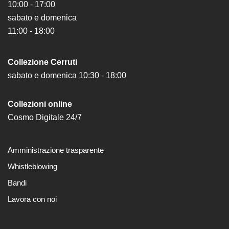
10:00 - 17:00
Cerruti
sabato e domenica
Cosmo
11:00 - 18:00
Digitale
EN
Collezione Cerruti
Visita
sabato e domenica 10:30 - 18:00
Biglietti
Collezioni online
Shop
Cosmo Digitale 24/7
Chi
siamo
Amministrazione trasparente
Area
Whistleblowing
Media
Bandi
Organizza
il
Lavora con noi
tuo
evento