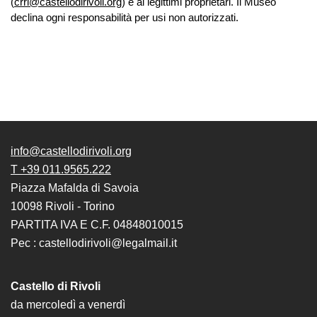
(
crri@castellodirivoli.org
) e ai legittimi proprietari. Il Museo
School
declina ogni responsabilità per usi non autorizzati.
Progetti
Speciali
EN
Ricerca
Storia
Sedi
info@castellodirivoli.org
Tutte
T +39 011.9565.222
le
Piazza Mafalda di Savoia
sedi
10098 Rivoli - Torino
PARTITA IVA E C.F. 04848010015
Edificio
Pec : castellodirivoli@legalmail.it
Castello
Manica
Lunga
Castello di Rivoli
da mercoledì a venerdì
Villa