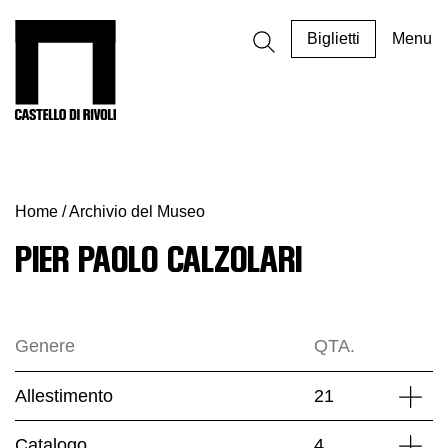
Salta
al
Castello di Rivoli - Vai all'homepage
Biglietti
Menu
contenuto
Programmi
Mostre
Home
/
Archivio del Museo
Eventi
Archivi
PIER PAOLO CALZOLARI
del
Museo
Cosmo
Genere
QTA.
Digitale
EN
Allestimento
21
Detta
Collezione
Catalogo
4
Detta