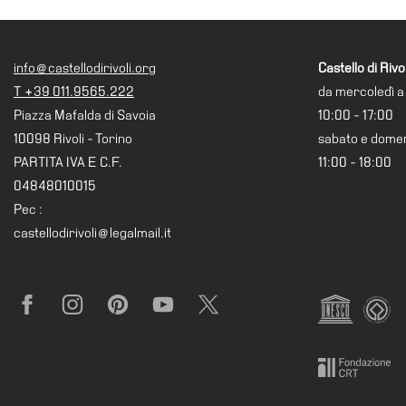
Ricerca
Storia
info@castellodirivoli.org
Castello di Rivol
Sedi
T +39 011.9565.222
da mercoledì a
Piazza Mafalda di Savoia
10:00 - 17:00
Tutte
le
10098 Rivoli - Torino
sabato e dome
sedi
PARTITA IVA E C.F.
11:00 - 18:00
04848010015
Edificio
Castello
Pec :
castellodirivoli@legalmail.it
Manica
Lunga
Villa
Facebook
Instagram
Pinterest
YouTube
X
Cerruti
Cosmo
Digitale
Visita