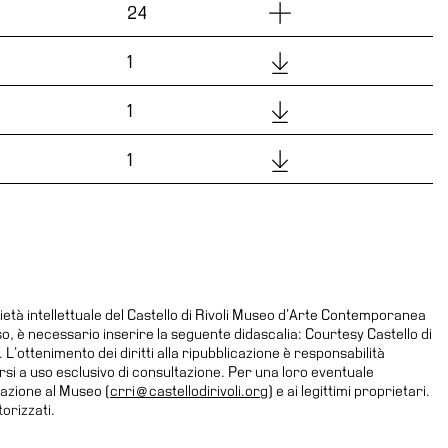
Dettagli
24
Download
1
Download
1
Download
1
ietà intellettuale del Castello di Rivoli Museo d’Arte Contemporanea
uso, è necessario inserire la seguente didascalia: Courtesy Castello di
’ottenimento dei diritti alla ripubblicazione è responsabilità
dersi a uso esclusivo di consultazione. Per una loro eventuale
zazione al Museo (
crri@castellodirivoli.org
) e ai legittimi proprietari.
orizzati.