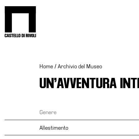
Salta
al
Castello di Rivoli - Vai all'homepage
contenuto
Programmi
Mostre
Eventi
Home
/
Archivio del Museo
Archivi
UN’AVVENTURA INTE
del
Museo
Cosmo
Digitale
Genere
Collezione
Allestimento
Accessibilità
Educazione