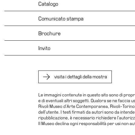
Catalogo
Educazione
Comunicato stampa
News
Dipartimento
Educazione
Brochure
Formazione
Invito
e
Ricerca
Famiglie
Scuole
visita i dettagli della mostra
Visite
guidate
Le immagini contenute in questo sito sono di propr
e di eventuali altri soggetti. Qualora se ne faccia 
Progetto
Rivoli Museo d’Arte Contemporanea, Rivoli-Torino. L
Summer
dell’utente. I testi firmati da autori sono da inten
School
ripubblicazione, è necessario richiedere l’autoriz
Il Museo declina ogni responsabilità per usi non aut
Progetti
Speciali