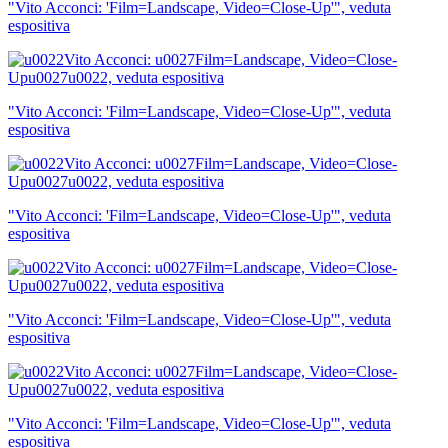
"Vito Acconci: 'Film=Landscape, Video=Close-Up'", veduta
Scuole
espositiva
Visite
guidate
Progetto
Summer
School
"Vito Acconci: 'Film=Landscape, Video=Close-Up'", veduta
Progetti
espositiva
Speciali
EN
Ricerca
Storia
Sedi
"Vito Acconci: 'Film=Landscape, Video=Close-Up'", veduta
Tutte
espositiva
le
sedi
Edificio
Castello
Manica
"Vito Acconci: 'Film=Landscape, Video=Close-Up'", veduta
Lunga
espositiva
Villa
Cerruti
Cosmo
Digitale
"Vito Acconci: 'Film=Landscape, Video=Close-Up'", veduta
EN
espositiva
Visita