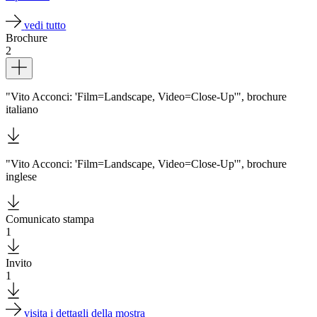
Biglietti
Shop
vedi tutto
Chi
Brochure
siamo
2
Area
Dettagli
Media
Organizza
"Vito Acconci: 'Film=Landscape, Video=Close-Up'", brochure
il
italiano
tuo
evento
Amministrazione
trasparente
Whistleblowing
"Vito Acconci: 'Film=Landscape, Video=Close-Up'", brochure
Sostieni
inglese
il
museo
EN
Comunicato stampa
1
Download
Invito
1
Download
visita i dettagli della mostra