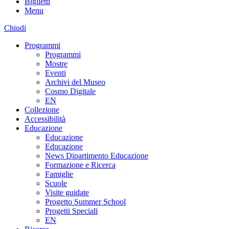
Biglietti
Menu
Chiudi
Programmi
Programmi
Mostre
Eventi
Archivi del Museo
Cosmo Digitale
EN
Collezione
Accessibilità
Educazione
Educazione
Educazione
News Dipartimento Educazione
Formazione e Ricerca
Famiglie
Scuole
Visite guidate
Progetto Summer School
Progetti Speciali
EN