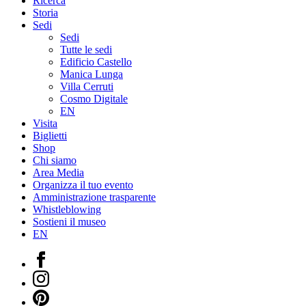
Ricerca
Storia
Sedi
Sedi
Tutte le sedi
Edificio Castello
Manica Lunga
Villa Cerruti
Cosmo Digitale
EN
Visita
Biglietti
Shop
Chi siamo
Area Media
Organizza il tuo evento
Amministrazione trasparente
Whistleblowing
Sostieni il museo
EN
Facebook
Instagram
Pinterest