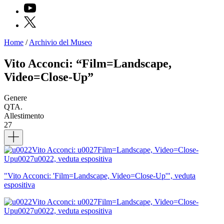
YouTube
X
Home
/
Archivio del Museo
Programmi
Mostre
Vito Acconci: “Film=Landscape,
Eventi
Video=Close-Up”
Archivi
del
Museo
Genere
Cosmo
QTA.
Digitale
Allestimento
EN
27
Collezione
Dettagli
Accessibilità
Educazione
Educazione
News
Dipartimento
"Vito Acconci: 'Film=Landscape, Video=Close-Up'", veduta
Educazione
espositiva
Formazione
e
Ricerca
Famiglie