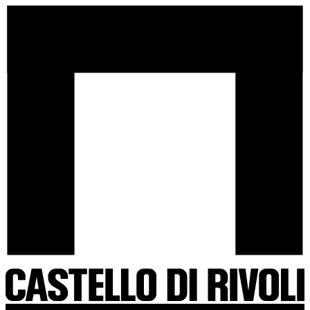
Salta
Castello
al
di
contenuto
Rivoli
-
Vai
all'homepage