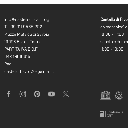
Ricerca
Storia
info@castellodirivoli.org
Castello di Rivol
T +39 011.9565.222
da mercoledì a
Sedi
Piazza Mafalda di Savoia
10:00 - 17:00
Tutte
10098 Rivoli - Torino
sabato e dome
le
PARTITA IVA E C.F.
11:00 - 18:00
sedi
04848010015
Edificio
Pec :
Castello
castellodirivoli@legalmail.it
Manica
Lunga
Villa
Facebook
Instagram
Pinterest
YouTube
X
Cerruti
Cosmo
Digitale
Visita