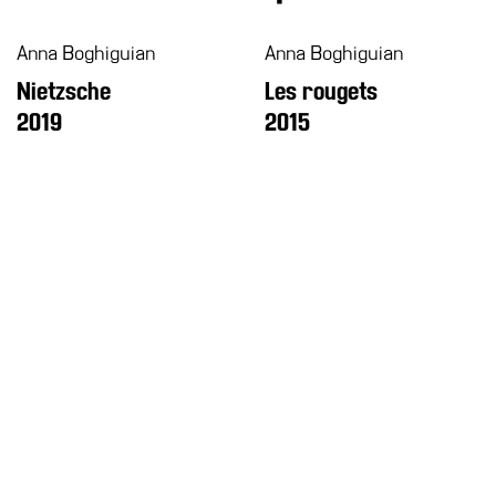
Educazione
Anna Boghiguian
Anna Boghiguian
News
Nietzsche
Les rougets
Dipartimento
2019
2015
Educazione
Formazione
e
Ricerca
Famiglie
Scuole
Visite
guidate
Progetto
Summer
School
Progetti
Speciali