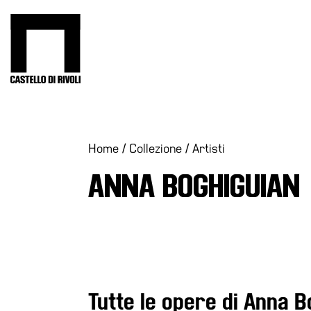
Salta
al
Castello di Rivoli - Vai all'homepage
contenuto
Programmi
Mostre
Eventi
Home
/
Collezione
/
Artisti
Archivi
ANNA BOGHIGUIAN
del
Museo
Cosmo
Digitale
Collezione
Accessibilità
Tutte le opere di Anna B
Educazione