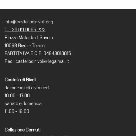
Visita
Biglietti
info@castellodirivoli.org
Shop
T +39 011.9565.222
Piazza Mafalda di Savoia
Chi
10098 Rivoli - Torino
siamo
PARTITA IVA E C.F. 04848010015
Area
Pec : castellodirivoli@legalmail.it
Media
Organizza
Castello di Rivoli
il
da mercoledì a venerdì
tuo
10:00 - 17:00
evento
sabato e domenica
Amministrazione
11:00 - 18:00
trasparente
Whistleblowing
Collezione Cerruti
Sostieni