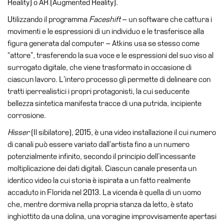
Reality) o AR (Augmented Reality).
Educazione
Utilizzando il programma
Faceshift
– un software che cattura i
Educazione
movimenti e le espressioni di un individuo e le trasferisce alla
News
figura generata dal computer – Atkins usa se stesso come
Dipartimento
“attore”, trasferendo la sua voce e le espressioni del suo viso al
Educazione
surrogato digitale, che viene trasformato in occasione di
Formazione
ciascun lavoro. L’intero processo gli permette di delineare con
e
tratti iperrealistici i propri protagonisti, la cui seducente
Ricerca
bellezza sintetica manifesta tracce di una putrida, incipiente
corrosione.
Famiglie
Hisser
(Il sibilatore), 2015, è una video installazione il cui numero
Scuole
di canali può essere variato dall’artista fino a un numero
Visite
potenzialmente infinito, secondo il principio dell’incessante
guidate
moltiplicazione dei dati digitali. Ciascun canale presenta un
identico video la cui storia è ispirata a un fatto realmente
Progetto
accaduto in Florida nel 2013. La vicenda è quella di un uomo
Summer
che, mentre dormiva nella propria stanza da letto, è stato
School
inghiottito da una dolina, una voragine improvvisamente apertasi
Progetti