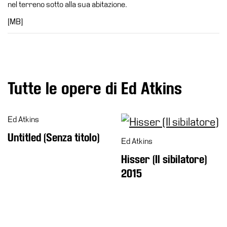
nel terreno sotto alla sua abitazione.
Speciali
[MB]
Ricerca
Storia
Sedi
Tutte
Tutte le opere di Ed Atkins
le
sedi
Ed Atkins
Edificio
Castello
Untitled (Senza titolo)
Ed Atkins
Manica
Hisser (Il sibilatore)
Lunga
2015
Villa
Cerruti
Cosmo
Digitale