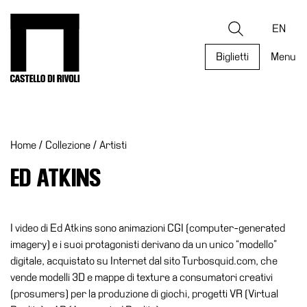
Salta
al
Castello di Rivoli - Vai all'homepage
Ricerca
contenuto
EN
Biglietti
Menu
Programmi
Mostre
Home
/
Collezione
/
Artisti
Eventi
Archivi
ED ATKINS
del
Museo
Cosmo
I video di Ed Atkins sono animazioni CGI (computer-generated
Digitale
imagery) e i suoi protagonisti derivano da un unico “modello”
digitale, acquistato su Internet dal sito Turbosquid.com, che
Collezione
vende modelli 3D e mappe di texture a consumatori creativi
Accessibilità
(prosumers) per la produzione di giochi, progetti VR (Virtual