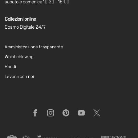
sabato e domenica 10:30 - 18:00
il
museo
Collezioni online
Cosmo Digitale 24/7
Amministrazione trasparente
Whistleblowing
Bandi
Lavora con noi
Facebook
Instagram
Pinterest
YouTube
X