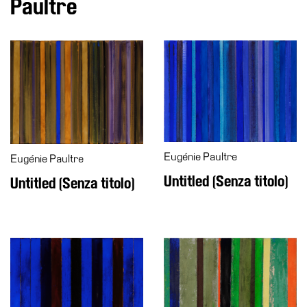
Paultre
Accessibilità
Educazione
Educazione
News
Dipartimento
Educazione
Formazione
e
Eugénie Paultre
Eugénie Paultre
Ricerca
Untitled (Senza titolo)
Untitled (Senza titolo)
Famiglie
Scuole
Visite
guidate
Progetto
Summer