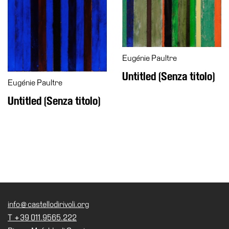
School
Progetti
Speciali
EN
Eugénie Paultre
Ricerca
Untitled (Senza titolo)
Eugénie Paultre
Storia
Untitled (Senza titolo)
Sedi
Tutte
le
sedi
Edificio
Castello
Manica
info@castellodirivoli.org
Lunga
T +39 011.9565.222
Villa