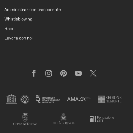
Amministrazione
Amministrazione trasparente
trasparente
Whistleblowing
Whistleblowing
Bandi
Sostieni
Lavora con noi
il
museo
EN
Facebook
Instagram
Pinterest
YouTube
X