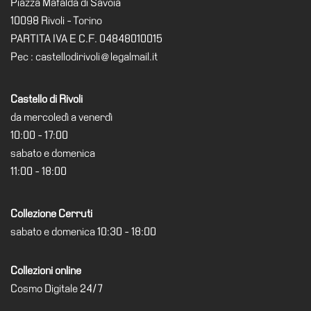
Piazza Mafalda di Savoia
Cerruti
10098 Rivoli - Torino
Cosmo
PARTITA IVA E C.F. 04848010015
Digitale
Pec : castellodirivoli@legalmail.it
EN
Castello di Rivoli
Visita
da mercoledì a venerdì
Biglietti
10:00 - 17:00
Shop
sabato e domenica
11:00 - 18:00
Chi
siamo
Area
Collezione Cerruti
Media
sabato e domenica 10:30 - 18:00
Organizza
il
Collezioni online
tuo
Cosmo Digitale 24/7
evento