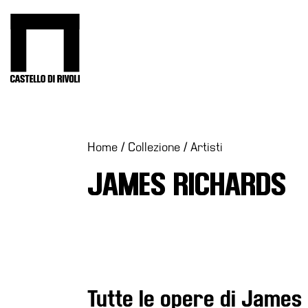
Salta
al
Castello di Rivoli - Vai all'homepage
contenuto
Programmi
Mostre
Eventi
Home
/
Collezione
/
Artisti
Archivi
JAMES RICHARDS
del
Museo
Cosmo
Digitale
Collezione
Accessibilità
Tutte le opere di James
Educazione