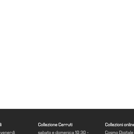
i
Collezione Cerruti
Collezioni onlin
 venerdì
sabato e domenica 10:30 -
Cosmo Digitale