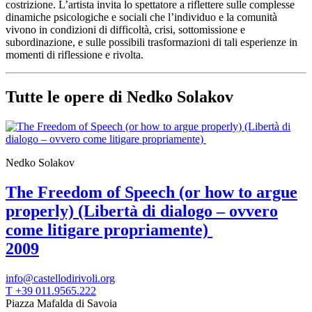
costrizione. L’artista invita lo spettatore a riflettere sulle complesse
Scuole
dinamiche psicologiche e sociali che l’individuo e la comunità
Visite
vivono in condizioni di difficoltà, crisi, sottomissione e
guidate
subordinazione, e sulle possibili trasformazioni di tali esperienze in
Progetto
momenti di riflessione e rivolta.
Summer
School
Progetti
Tutte le opere di Nedko Solakov
Speciali
EN
Ricerca
Storia
Sedi
Tutte
Nedko Solakov
le
sedi
The Freedom of Speech (or how to argue
Edificio
properly) (Libertà di dialogo – ovvero
Castello
Manica
come litigare propriamente)
Lunga
2009
Villa
Cerruti
Cosmo
info@castellodirivoli.org
Digitale
T +39 011.9565.222
EN
Piazza Mafalda di Savoia
Visita