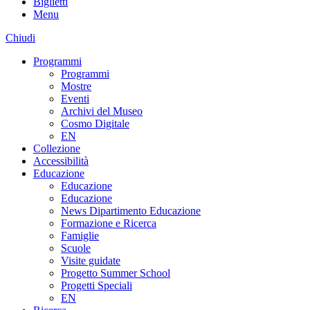
Biglietti
Menu
Chiudi
Programmi
Programmi
Mostre
Eventi
Archivi del Museo
Cosmo Digitale
EN
Collezione
Accessibilità
Educazione
Educazione
Educazione
News Dipartimento Educazione
Formazione e Ricerca
Famiglie
Scuole
Visite guidate
Progetto Summer School
Progetti Speciali
EN