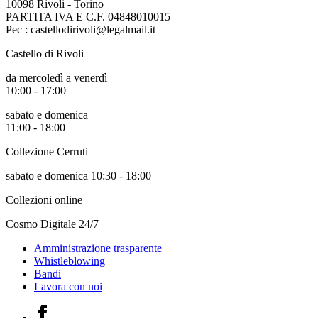
10098 Rivoli - Torino
Biglietti
PARTITA IVA E C.F. 04848010015
Shop
Pec : castellodirivoli@legalmail.it
Chi
siamo
Castello di Rivoli
Area
Media
da mercoledì a venerdì
Organizza
10:00 - 17:00
il
tuo
sabato e domenica
evento
11:00 - 18:00
Amministrazione
trasparente
Collezione Cerruti
Whistleblowing
Sostieni
sabato e domenica 10:30 - 18:00
il
Collezioni online
museo
EN
Cosmo Digitale 24/7
Amministrazione trasparente
Whistleblowing
Bandi
Lavora con noi
Facebook