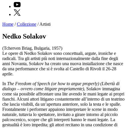
YouTube
X
Home
/
Collezione
/
Artisti
Programmi
Mostre
Nedko Solakov
Eventi
Archivi
(Tcherven Briag, Bulgaria, 1957)
del
Le opere di Nedko Solakov sono concettuali, argute, ironiche e
Museo
radicali. Tra gli artisti più noti internazionalmente dalla fine degli
Cosmo
anni Novanta, Solakov ha creato una nuova installazione che nasce
Digitale
da una performance che si è svolta al Castello di Rivoli il 26-28
EN
aprile.
Collezione
Accessibilità
In
The Freedom of Speech (or how to argue properly) (Libertà di
Educazione
dialogo – ovvero come litigare propriamente)
, Solakov immagina
Educazione
come sia possibile affrontare una lite avendo le mani legate ai propri
News
fianchi. Alcuni attori litigano costantemente all’interno di un teatrino
Dipartimento
che lascia visibili, da un’apertura anteriore, solo la testa e le spalle.
Educazione
Frontalmente i performer appaiono interpretare le scene in modo
Formazione
naturale, tuttavia lo spettatore, invitato a girare intorno al piccolo
e
palcoscenico, scopre che gli interpreti hanno le mani legate. La
Ricerca
gestualità è loro impedita; gli attori recitano in una condizione di
Famiglie