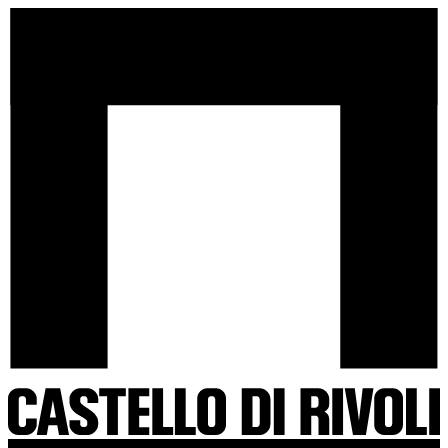
Salta
Castello
al
di
contenuto
Rivoli
-
Vai
all'homepage