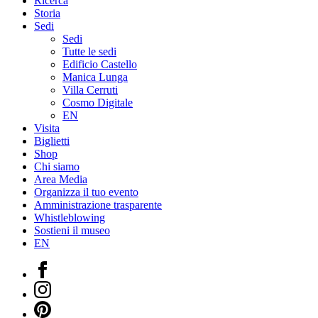
Ricerca
Storia
Sedi
Sedi
Tutte le sedi
Edificio Castello
Manica Lunga
Villa Cerruti
Cosmo Digitale
EN
Visita
Biglietti
Shop
Chi siamo
Area Media
Organizza il tuo evento
Amministrazione trasparente
Whistleblowing
Sostieni il museo
EN
Facebook
Instagram
Pinterest