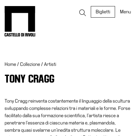
Salta
al
Castello di Rivoli - Vai all'homepage
Biglietti
Menu
contenuto
Programmi
Mostre
Home
/
Collezione
/
Artisti
Eventi
Archivi
TONY CRAGG
del
Museo
Cosmo
Tony Cragg reinventa costantemente il linguaggio della scultura
Digitale
sviluppando complesse relazioni tra i materiali e le forme. Forse
facilitato dalla sua formazione scientifica, l’artista riesce a
EN
penetrare l’essenza di ciascuna materia e, plasmandola,
Collezione
sembra quasi svelarne un’inedita struttura molecolare. Le