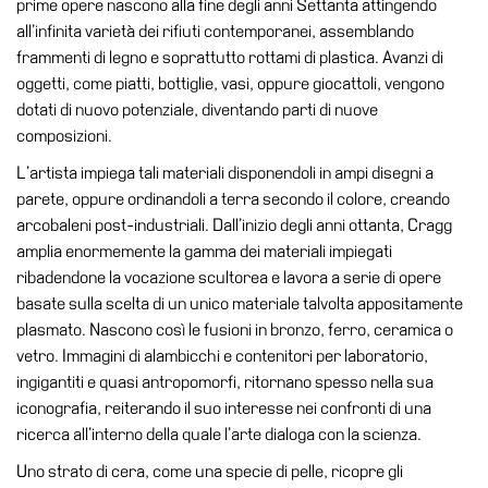
prime opere nascono alla fine degli anni Settanta attingendo
Accessibilità
all’infinita varietà dei rifiuti contemporanei, assemblando
Educazione
frammenti di legno e soprattutto rottami di plastica. Avanzi di
oggetti, come piatti, bottiglie, vasi, oppure giocattoli, vengono
Educazione
dotati di nuovo potenziale, diventando parti di nuove
News
composizioni.
Dipartimento
L’artista impiega tali materiali disponendoli in ampi disegni a
Educazione
parete, oppure ordinandoli a terra secondo il colore, creando
Formazione
arcobaleni post-industriali. Dall’inizio degli anni ottanta, Cragg
e
amplia enormemente la gamma dei materiali impiegati
Ricerca
ribadendone la vocazione scultorea e lavora a serie di opere
basate sulla scelta di un unico materiale talvolta appositamente
Famiglie
plasmato. Nascono così le fusioni in bronzo, ferro, ceramica o
Scuole
vetro. Immagini di alambicchi e contenitori per laboratorio,
Visite
ingigantiti e quasi antropomorfi, ritornano spesso nella sua
guidate
iconografia, reiterando il suo interesse nei confronti di una
ricerca all’interno della quale l’arte dialoga con la scienza.
Progetto
Summer
Uno strato di cera, come una specie di pelle, ricopre gli