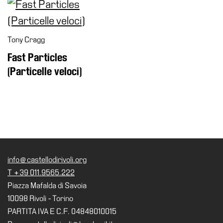
Cerruti
Cosmo
Digitale
Tony Cragg
EN
Fast Particles
(Particelle veloci)
Visita
Biglietti
Shop
Chi
siamo
Area
info@castellodirivoli.org
Media
T +39 011.9565.222
Organizza
Piazza Mafalda di Savoia
il
10098 Rivoli - Torino
tuo
PARTITA IVA E C.F. 04848010015
evento