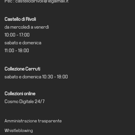
Pec : castellodirivoli@legalmail.it
Amministrazione
trasparente
Castello di Rivoli
Whistleblowing
da mercoledì a venerdì
Sostieni
10:00 - 17:00
il
sabato e domenica
museo
11:00 - 18:00
EN
Collezione Cerruti
sabato e domenica 10:30 - 18:00
Collezioni online
Cosmo Digitale 24/7
Amministrazione trasparente
Whistleblowing