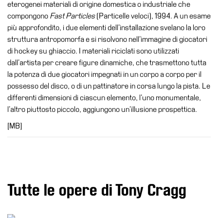
School
eterogenei materiali di origine domestica o industriale che
compongono
Fast Particles
(Particelle veloci), 1994. A un esame
Progetti
più approfondito, i due elementi dell’installazione svelano la loro
Speciali
struttura antropomorfa e si risolvono nell’immagine di giocatori
EN
di hockey su ghiaccio. I materiali riciclati sono utilizzati
dall’artista per creare figure dinamiche, che trasmettono tutta
Ricerca
la potenza di due giocatori impegnati in un corpo a corpo per il
Storia
possesso del disco, o di un pattinatore in corsa lungo la pista. Le
differenti dimensioni di ciascun elemento, l’uno monumentale,
Sedi
l’altro piuttosto piccolo, aggiungono un’illusione prospettica.
Tutte
[MB]
le
sedi
Edificio
Castello
Manica
Tutte le opere di Tony Cragg
Lunga
Villa